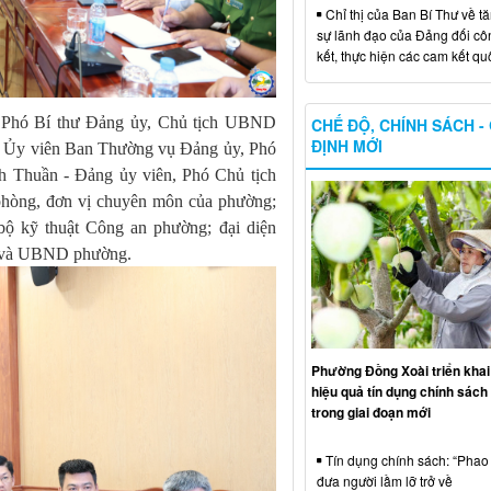
Chỉ thị của Ban Bí Thư về t
sự lãnh đạo của Đảng đối côn
kết, thực hiện các cam kết qu
 Phó Bí thư Đảng ủy, Chủ tịch UBND
CHẾ ĐỘ, CHÍNH SÁCH -
ĐỊNH MỚI
 - Ủy viên Ban Thường vụ Đảng ủy, Phó
 Thuần - Đảng ủy viên, Phó Chủ tịch
hòng, đơn vị chuyên môn của phường;
bộ kỹ thuật Công an phường; đại diện
 và UBND phường.
Phường Đồng Xoài triển khai
hiệu quả tín dụng chính sách 
trong giai đoạn mới
Tín dụng chính sách: “Phao 
đưa người lầm lỡ trở về