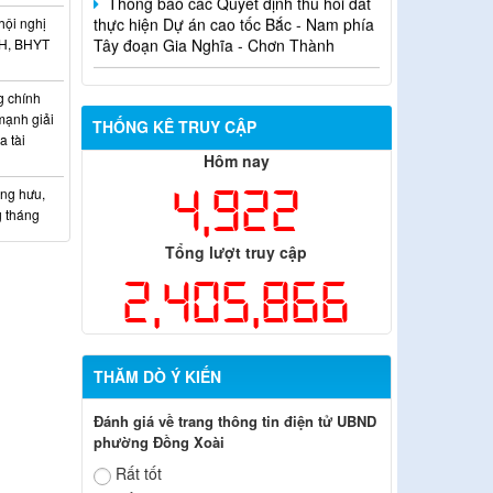
Tây đoạn Gia Nghĩa - Chơn Thành
hội nghị
XH, BHYT
 chính
mạnh giải
THỐNG KÊ TRUY CẬP
 tài
Hôm nay
4,922
ơng hưu,
g tháng
Tổng lượt truy cập
2,405,866
THĂM DÒ Ý KIẾN
Đánh giá về trang thông tin điện tử UBND
phường Đồng Xoài
Rất tốt