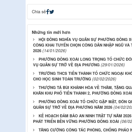
Chia sẻ
Những tin mới hơn
HỘI ĐỒNG NGHĨA VỤ QUÂN SỰ PHƯỜNG ĐỒNG XO
CÔNG KHAI TUYỂN CHỌN CÔNG DÂN NHẬP NGŨ VÀ 
(14/01/2026)
2026
PHƯỜNG ĐỒNG XOÀI LONG TRỌNG TỔ CHỨC ĐÓ
(29/01/2026)
VỤ QUÂN SỰ TRỞ VỀ ĐỊA PHƯƠNG
TRƯỜNG THCS TIẾN THÀNH TỔ CHỨC NGOẠI KHÓ
(02/02/2026)
CHO HỌC SINH TOÀN TRƯỜNG
THƯỢNG TÁ BÙI KHÁNH HÒA VỀ THĂM, TẶNG QU
KHĂN KHU PHỐ TIẾN THÀNH 2, PHƯỜNG ĐỒNG XOÀ
PHƯỜNG ĐỒNG XOÀI TỔ CHỨC GẶP MẶT, ĐÓN Q
(04/02/20
QUÂN SỰ TRỞ VỀ ĐỊA PHƯƠNG NĂM 2026
KẾ HOẠCH ĐẢM BẢO AN NINH TRẬT TỰ NĂM 2026
(06/0
PHÁT TRIỂN BỀN VỮNG PHƯỜNG ĐỒNG XOÀI
TĂNG CƯỜNG CÔNG TÁC PHÒNG, CHỐNG PHÁO N