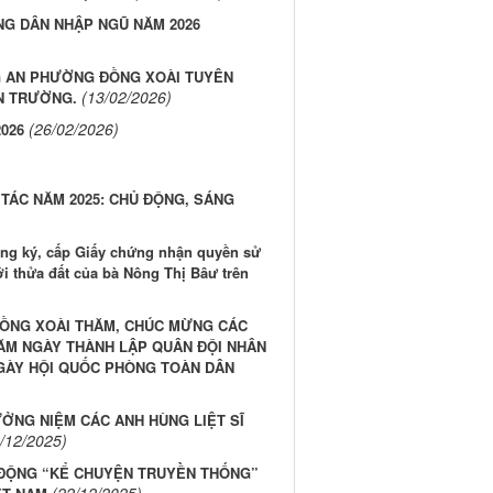
G DÂN NHẬP NGŨ NĂM 2026
G AN PHƯỜNG ĐỒNG XOÀI TUYÊN
(13/02/2026)
N TRƯỜNG.
(26/02/2026)
026
ÁC NĂM 2025: CHỦ ĐỘNG, SÁNG
ăng ký, cấp Giấy chứng nhận quyền sử
ới thửa đất của bà Nông Thị Bâư trên
ĐỒNG XOÀI THĂM, CHÚC MỪNG CÁC
ĂM NGÀY THÀNH LẬP QUÂN ĐỘI NHÂN
M NGÀY HỘI QUỐC PHÒNG TOÀN DÂN
NG NIỆM CÁC ANH HÙNG LIỆT SĨ
/12/2025)
 ĐỘNG “KỂ CHUYỆN TRUYỀN THỐNG”
(22/12/2025)