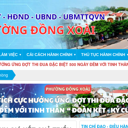
LÀM VIỆC
CẢI CÁCH HÀNH CHÍNH
THỦ TỤC HÀNH CHÍNH
▼
▼
THI ĐUA ĐẶC BIỆT 500 NGÀY ĐÊM VỚI TINH THẦN " ĐOÀN KẾT 
phòng
TIN CHỈ ĐẠO - ĐIỀU HÀ