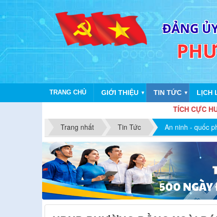
TRANG CHỦ
GIỚI THIỆU
TIN TỨC
LỊCH 
▼
▼
TÍCH CỰC HƯỞNG ỨNG ĐỢT 
Trang nhất
Tin Tức
An ninh - quốc 