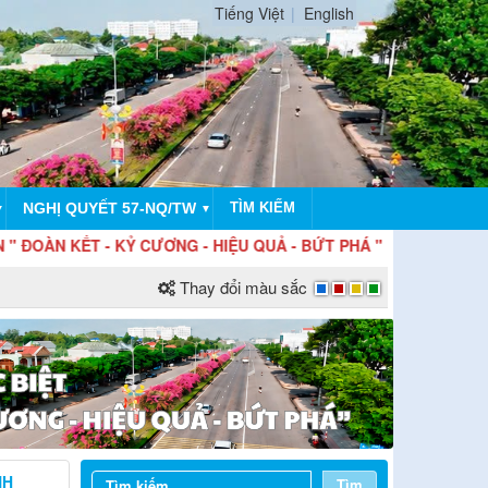
Tiếng Việt
English
NGHỊ QUYẾT 57-NQ/TW
TÌM KIẾM
▼
▼
- KỶ CƯƠNG - HIỆU QUẢ - BỨT PHÁ "
Thay đổi màu sắc
NH
Tìm