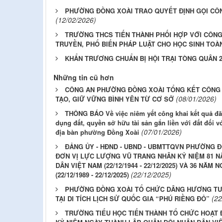
PHƯỜNG ĐỒNG XOÀI TRAO QUYẾT ĐỊNH GỌI CÔN
(12/02/2026)
TRƯỜNG THCS TIẾN THÀNH PHỐI HỢP VỚI CÔN
TRUYỀN, PHỔ BIẾN PHÁP LUẬT CHO HỌC SINH TOÀ
KHẨN TRƯƠNG CHUẨN BỊ HỘI TRẠI TÒNG QUÂN 2
Những tin cũ hơn
CÔNG AN PHƯỜNG ĐỒNG XOÀI TỔNG KẾT CÔNG T
(08/01/2026)
TẠO, GIỮ VỮNG BÌNH YÊN TỪ CƠ SỞ
THÔNG BÁO Về việc niêm yết công khai kết quả đ
dụng đất, quyền sở hữu tài sản gắn liền với đất đối v
(07/01/2026)
địa bàn phường Đồng Xoài
ĐẢNG ỦY - HĐND - UBND - UBMTTQVN PHƯỜNG 
ĐƠN VỊ LỰC LƯỢNG VŨ TRANG NHÂN KỶ NIỆM 81 N
DÂN VIỆT NAM (22/12/1944 - 22/12/2025) VÀ 36 NĂ
(22/12/2025)
(22/12/1989 - 22/12/2025)
PHƯỜNG ĐỒNG XOÀI TỔ CHỨC DÂNG HƯƠNG TƯỞ
(22
TẠI DI TÍCH LỊCH SỬ QUỐC GIA “PHÚ RIỀNG ĐỎ”
TRƯỜNG TIỂU HỌC TIẾN THÀNH TỔ CHỨC HOẠT