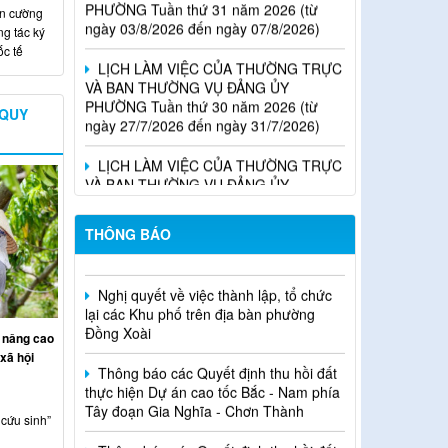
ăn cường
LỊCH LÀM VIỆC CỦA THƯỜNG TRỰC
g tác ký
VÀ BAN THƯỜNG VỤ ĐẢNG ỦY
ốc tế
PHƯỜNG Tuần thứ 30 năm 2026 (từ
ngày 27/7/2026 đến ngày 31/7/2026)
 QUY
LỊCH LÀM VIỆC CỦA THƯỜNG TRỰC
VÀ BAN THƯỜNG VỤ ĐẢNG ỦY
PHƯỜNG Tuần thứ 29 năm 2026 (từ
ngày 20/7/2026 đến ngày 24/7/2026)
Thông báo Quyết định về việc cho
phép chuyển mục đích sử dụng đất
THÔNG BÁO
Nghị quyết về việc thành lập, tổ chức
lại các Khu phố trên địa bàn phường
Đồng Xoài
Thông báo các Quyết định thu hồi đất
 nâng cao
thực hiện Dự án cao tốc Bắc - Nam phía
xã hội
Tây đoạn Gia Nghĩa - Chơn Thành
Thông báo các Quyết định thu hồi đất
cứu sinh”
thực hiện Dự án cao tốc Bắc - Nam phía