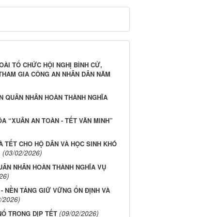
ÀI TỔ CHỨC HỘI NGHỊ BÌNH CỬ,
THAM GIA CÔNG AN NHÂN DÂN NĂM
N QUÂN NHÂN HOÀN THÀNH NGHĨA
A “XUÂN AN TOÀN - TẾT VĂN MINH”
À TẾT CHO HỘ DÂN VÀ HỌC SINH KHÓ
(03/02/2026)
I
UÂN NHÂN HOÀN THÀNH NGHĨA VỤ
26)
 - NỀN TẢNG GIỮ VỮNG ỔN ĐỊNH VÀ
2/2026)
(09/02/2026)
Ổ TRONG DỊP TẾT