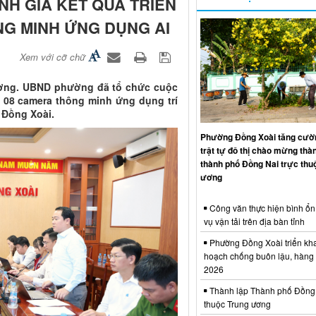
H GIÁ KẾT QUẢ TRIỂN
G MINH ỨNG DỤNG AI
Xem với cỡ chữ
ường. UBND phường đã tổ chức cuộc
g 08 camera thông minh ứng dụng trí
 Đồng Xoài.
Phường Đồng Xoài tăng cườn
trật tự đô thị chào mừng thà
thành phố Đồng Nai trực thu
ương
Công văn thực hiện bình ổn 
vụ vận tải trên địa bàn tỉnh
Phường Đồng Xoài triển kh
hoạch chống buôn lậu, hàng
2026
Thành lập Thành phố Đồng 
thuộc Trung ương