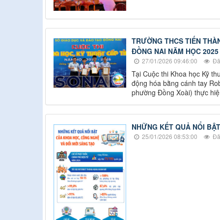
TRƯỜNG THCS TIẾN THÀN
ĐỒNG NAI NĂM HỌC 2025 
27/01/2026 09:46:00
Đã
Tại Cuộc thi Khoa học Kỹ th
động hóa bằng cánh tay Robo
phường Đồng Xoài) thực hiện
NHỮNG KẾT QUẢ NỔI BẬT
25/01/2026 08:53:00
Đã