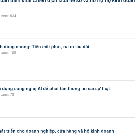
ân triển khai Chiến dịch Mùa hè số và hỗ trợ hộ kinh doa
 xem: 834
h dùng chung: Tiện một phút, rủi ro lâu dài
 xem: 105
i dụng công nghệ AI để phát tán thông tin sai sự thật
 xem: 78
hát triển cho doanh nghiệp, cửa hàng và hộ kinh doanh