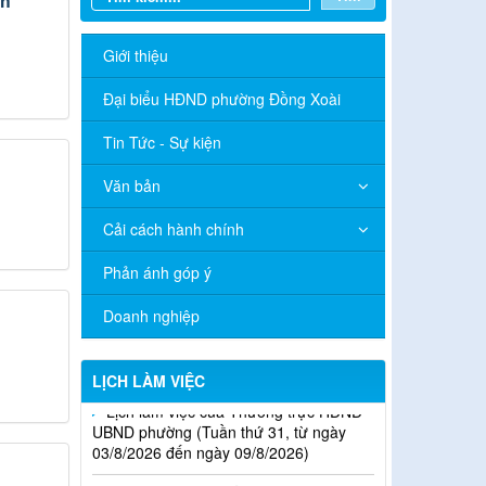
nh
Giới thiệu
Đại biểu HĐND phường Đồng Xoài
Tin Tức - Sự kiện
Văn bản
Cải cách hành chính
Phản ánh góp ý
Doanh nghiệp
Lịch làm việc của Thường trực HĐND -
LỊCH LÀM VIỆC
UBND phường (Tuần thứ 31, từ ngày
03/8/2026 đến ngày 09/8/2026)
LỊCH LÀM VIỆC CỦA THƯỜNG TRỰC
VÀ BAN THƯỜNG VỤ ĐẢNG ỦY