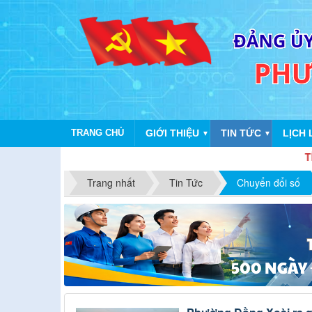
TRANG CHỦ
GIỚI THIỆU
TIN TỨC
LỊCH 
▼
▼
TÍCH CỰC H
Trang nhất
Tin Tức
Chuyển đổi số