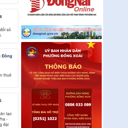
6
đổi số
h.
g Đồng
n thuê
G
hân tạo
Pha -
g đại