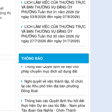
PHƯỜNG Tuần thứ 31 năm 2026 (từ
ngày 03/8/2026 đến ngày 07/8/2026)
oạt
ộng thị
n.
LỊCH LÀM VIỆC CỦA THƯỜNG TRỰC
VÀ BAN THƯỜNG VỤ ĐẢNG ỦY
PHƯỜNG Tuần thứ 30 năm 2026 (từ
ngày 27/7/2026 đến ngày 31/7/2026)
LỊCH LÀM VIỆC CỦA THƯỜNG TRỰC
VÀ BAN THƯỜNG VỤ ĐẢNG ỦY
PHƯỜNG Tuần thứ 29 năm 2026 (từ
ngày 20/7/2026 đến ngày 24/7/2026)
THÔNG BÁO
Thông báo Quyết định về việc cho
phép chuyển mục đích sử dụng đất
Nghị quyết về việc thành lập, tổ chức
lại các Khu phố trên địa bàn phường
Đồng Xoài
Thông báo các Quyết định thu hồi đất
thực hiện Dự án cao tốc Bắc - Nam phía
Tây đoạn Gia Nghĩa - Chơn Thành