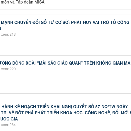
n môn và Tập đoàn MISA.
MẠNH CHUYỂN ĐỔI SỐ TỪ CƠ SỞ: PHÁT HUY VAI TRÒ TỔ CÔNG
6
 xem: 213
ƯỜNG ĐỒNG XOÀI “MÀI SẮC GIÁC QUAN” TRÊN KHÔNG GIAN M
 xem: 220
HÀNH KẾ HOẠCH TRIỂN KHAI NGHỊ QUYẾT SỐ 57-NQ/TW NGÀY
H TRỊ VỀ ĐỘT PHÁ PHÁT TRIỂN KHOA HỌC, CÔNG NGHỆ, ĐỔI MỚI
QUỐC GIA
 xem: 264