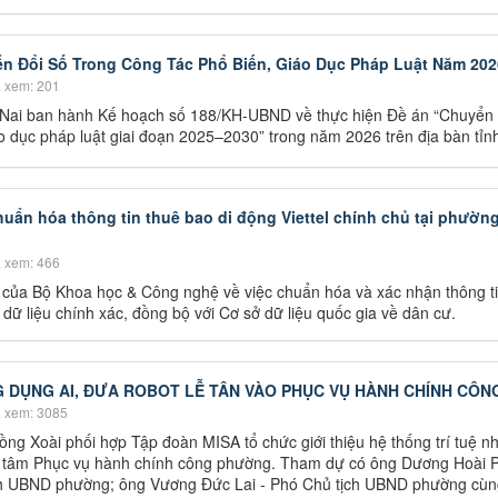
n Đổi Số Trong Công Tác Phổ Biến, Giáo Dục Pháp Luật Năm 202
 xem: 201
 Nai ban hành Kế hoạch số 188/KH-UBND về thực hiện Đề án “Chuyển 
áo dục pháp luật giai đoạn 2025–2030” trong năm 2026 trên địa bàn tỉn
ẩn hóa thông tin thuê bao di động Viettel chính chủ tại phườn
 xem: 466
 của Bộ Khoa học & Công nghệ về việc chuẩn hóa và xác nhận thông ti
ữ liệu chính xác, đồng bộ với Cơ sở dữ liệu quốc gia về dân cư.
DỤNG AI, ĐƯA ROBOT LỄ TÂN VÀO PHỤC VỤ HÀNH CHÍNH CÔN
 xem: 3085
g Xoài phối hợp Tập đoàn MISA tổ chức giới thiệu hệ thống trí tuệ n
rung tâm Phục vụ hành chính công phường. Tham dự có ông Dương Hoài 
ịch UBND phường; ông Vương Đức Lai - Phó Chủ tịch UBND phường cùn