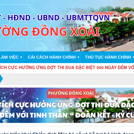
LÀM VIỆC
CẢI CÁCH HÀNH CHÍNH
THỦ TỤC HÀNH CHÍNH
▼
▼
ƯỞNG ỨNG ĐỢT THI ĐUA ĐẶC BIỆT 500 NGÀY ĐÊM VỚI TINH THẦN