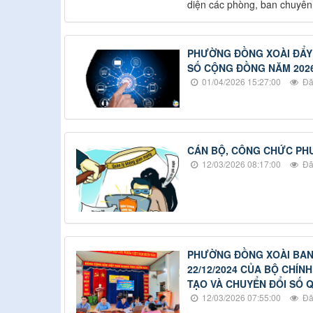
diện các phòng, ban chuyê
PHƯỜNG ĐỒNG XOÀI ĐẨY 
SỐ CỘNG ĐỒNG NĂM 202
01/04/2026 15:27:00
Đã
CÁN BỘ, CÔNG CHỨC PH
12/03/2026 08:17:00
Đã
PHƯỜNG ĐỒNG XOÀI BAN 
22/12/2024 CỦA BỘ CHÍN
TẠO VÀ CHUYỂN ĐỔI SỐ 
12/03/2026 07:55:00
Đã