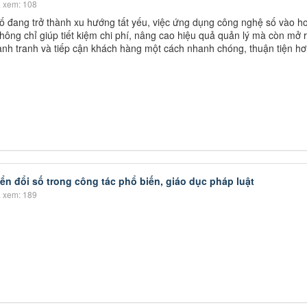
 xem: 108
ố đang trở thành xu hướng tất yếu, việc ứng dụng công nghệ số vào h
hông chỉ giúp tiết kiệm chi phí, nâng cao hiệu quả quản lý mà còn mở r
ạnh tranh và tiếp cận khách hàng một cách nhanh chóng, thuận tiện hơ
n đổi số trong công tác phổ biến, giáo dục pháp luật
 xem: 189