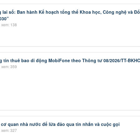
g lai số: Ban hành Kế hoạch tổng thể Khoa học, Công nghệ và Đổ
030”
 xem: 138
g tin thuê bao di động MobiFone theo Thông tư 08/2026/TT-BKH
 xem: 359
 cơ quan nhà nước để lừa đảo qua tin nhắn và cuộc gọi
 xem: 327