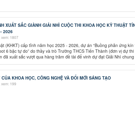
H XUẤT SẮC GIÀNH GIẢI NHÌ CUỘC THI KHOA HỌC KỸ THUẬT TỈ
- 2026
 xem: 1807
uật (KHKT) cấp tỉnh năm học 2025 - 2026, dự án “Buồng phản ứng kín 
t 6 bậc tự do” do thầy và trò Trường THCS Tiến Thành (đơn vị dự thi
 đã xuất sắc vượt qua hàng trăm đề tài để vinh dự đạt Giải Nhì chung
 CỦA KHOA HỌC, CÔNG NGHỆ VÀ ĐỔI MỚI SÁNG TẠO
 xem: 199