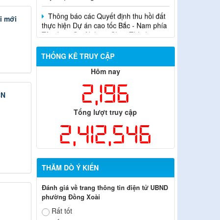
Thông báo các Quyết định thu hồi đất
thực hiện Dự án cao tốc Bắc - Nam phía
i mới
Tây đoạn Gia Nghĩa - Chơn Thành
THỐNG KÊ TRUY CẬP
Hôm nay
2,196
CN
Tổng lượt truy cập
2,412,546
THĂM DÒ Ý KIẾN
Đánh giá về trang thông tin điện tử UBND
phường Đồng Xoài
Rất tốt