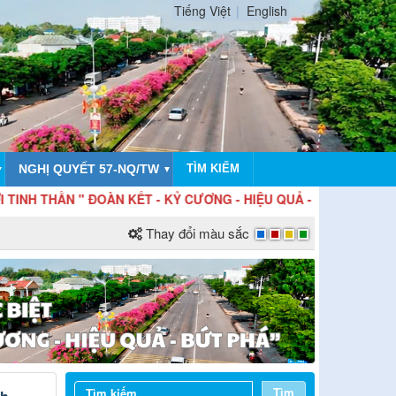
Tiếng Việt
English
NGHỊ QUYẾT 57-NQ/TW
TÌM KIẾM
▼
▼
 " ĐOÀN KẾT - KỶ CƯƠNG - HIỆU QUẢ - BỨT PHÁ "
Thay đổi màu sắc
Tìm