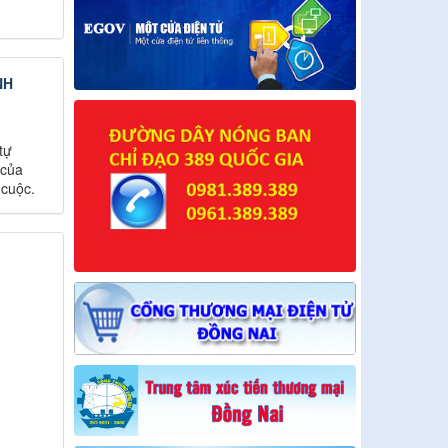
NH
tự
 của
 cuộc.