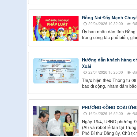
Đồng Nai Đẩy Mạnh Chuyể
29/04/2026 10:32:00
Đã
Ủy ban nhân dân tỉnh Đồng
trong công tác phổ biến, gi
Hướng dẫn khách hàng chu
Xoài
22/04/2026 15:25:00
Đã
Thực hiện theo Thông tư 08
bao di động, nhằm đảm bảo d
PHƯỜNG ĐỒNG XOÀI ỨNG 
16/04/2026 16:52:00
Đã
Ngày 16/4, UBND phường Đồn
(AI) và robot lễ tân tại T
Phó Bí thư Đảng ủy, Chủ t