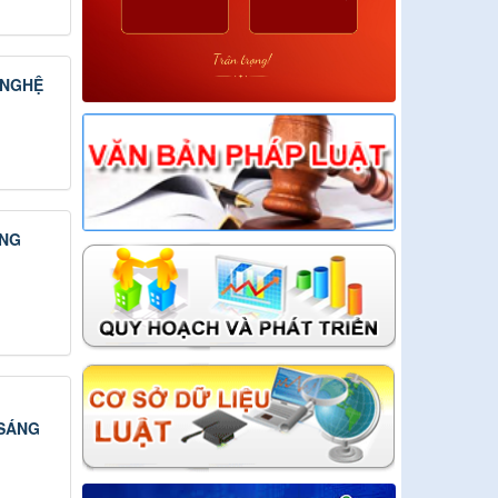
 NGHỆ
ẠNG
 SÁNG