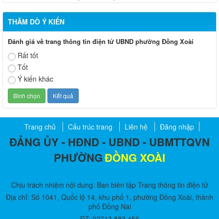
THĂM DÒ Ý KIẾN
Đánh giá về trang thông tin điện tử UBND phường Đồng Xoài
Rất tốt
Tốt
Ý kiến khác
Trang chủ
Cấu trúc trang
Liên hệ
Đăng nhập
ĐẢNG ỦY - HĐND - UBND - UBMTTQVN
PHƯỜNG
ĐỒNG XOÀI
Chịu trách nhiệm nội dung: Ban biên tập Trang thông tin điện tử
Địa chỉ: Số 1041, Quốc lộ 14, khu phố 1, phường Đồng Xoài, thành
phố Đồng Nai
ĐT: 02713.883.456