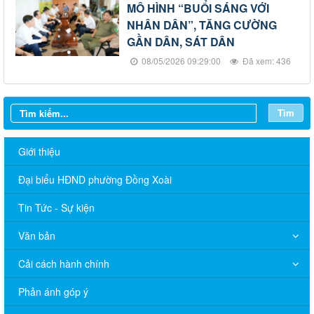
MÔ HÌNH “BUỔI SÁNG VỚI
NHÂN DÂN”, TĂNG CƯỜNG
GẦN DÂN, SÁT DÂN
08/05/2026 09:29:00
Đã xem: 436
Tìm
Giới thiệu
Đại biểu HĐND phường Đồng Xoài
Tin Tức - Sự kiện
Văn bản
Cải cách hành chính
Phản ánh góp ý