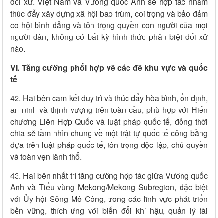
đối xử. Việt Nam và Vương quốc Anh sẽ hợp tác nhằm
thúc đẩy xây dựng xã hội bao trùm, coi trọng và bảo đảm
cơ hội bình đẳng và tôn trọng quyền con người của mọi
người dân, không có bất kỳ hình thức phân biệt đối xử
nào.
VI. Tăng cường phối hợp về các đề khu vực và quốc
tế
42. Hai bên cam kết duy trì và thúc đẩy hòa bình, ổn định,
an ninh và thịnh vượng trên toàn cầu, phù hợp với Hiến
chương Liên Hợp Quốc và luật pháp quốc tế, đồng thời
chia sẻ tầm nhìn chung về một trật tự quốc tế công bằng
dựa trên luật pháp quốc tế, tôn trọng độc lập, chủ quyền
và toàn vẹn lãnh thổ.
43. Hai bên nhất trí tăng cường hợp tác giữa Vương quốc
Anh và Tiểu vùng Mekong/Mekong Subregion, đặc biệt
với Ủy hội Sông Mê Công, trong các lĩnh vực phát triển
bền vững, thích ứng với biến đổi khí hậu, quản lý tài