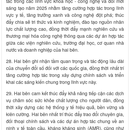
tác trong các lĩnh vực khoa học - công nghệ và đổi mới
sáng tạo năm 2025 nhằm tăng cường hợp tác trong lĩnh
vực y tế, tăng trưởng xanh và công nghệ đột phá; thúc
đẩy chia sẻ tri thức và kinh nghiệm, đào tạo nguồn nhân
lực chất lượng cao, đồng thời đẩy mạnh nghiên cứu và
thương mại hóa công nghệ thông qua các dự án hợp tác
giữa các viện nghiên cứu, trường đại học, cơ quan nhà
nước và doanh nghiệp của hai bên.
28. Hai bên ghi nhận tầm quan trọng và tác động lâu dài
của chuyển đổi số đối với các quốc gia, đồng thời nhất trí
tăng cường hợp tác trong xây dựng chính sách và triển
khai các sáng kiến chung trong lĩnh vực này.
29. Hai bên cam kết thúc đẩy khả năng tiếp cận các dịch
vụ chăm sóc sức khỏe chất lượng cho người dân, đồng
thời xây dựng các hệ thống y tế hiệu quả, bền vững và
kiên cường. Hai bên nhất trí thúc đẩy trao đổi chuyên gia,
đối thoại chính sách và các dự án hợp tác chung về an
ninh y tế toàn cầu, kháng kháng sinh (AMR), cũng như