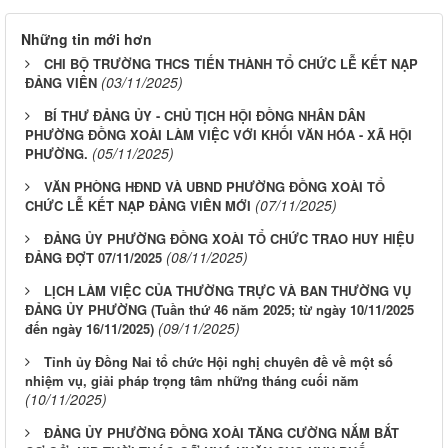
Những tin mới hơn
CHI BỘ TRƯỜNG THCS TIẾN THÀNH TỔ CHỨC LỄ KẾT NẠP
(03/11/2025)
ĐẢNG VIÊN
BÍ THƯ ĐẢNG ỦY - CHỦ TỊCH HỘI ĐỒNG NHÂN DÂN
PHƯỜNG ĐỒNG XOÀI LÀM VIỆC VỚI KHỐI VĂN HÓA - XÃ HỘI
(05/11/2025)
PHƯỜNG.
VĂN PHÒNG HĐND VÀ UBND PHƯỜNG ĐỒNG XOÀI TỔ
(07/11/2025)
CHỨC LỄ KẾT NẠP ĐẢNG VIÊN MỚI
ĐẢNG ỦY PHƯỜNG ĐỒNG XOÀI TỔ CHỨC TRAO HUY HIỆU
(08/11/2025)
ĐẢNG ĐỢT 07/11/2025
LỊCH LÀM VIỆC CỦA THƯỜNG TRỰC VÀ BAN THƯỜNG VỤ
ĐẢNG ỦY PHƯỜNG (Tuần thứ 46 năm 2025; từ ngày 10/11/2025
(09/11/2025)
đến ngày 16/11/2025)
Tỉnh ủy Đồng Nai tổ chức Hội nghị chuyên đề về một số
nhiệm vụ, giải pháp trọng tâm những tháng cuối năm
(10/11/2025)
ĐẢNG ỦY PHƯỜNG ĐỒNG XOÀI TĂNG CƯỜNG NẮM BẮT