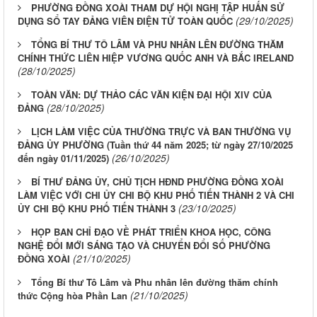
PHƯỜNG ĐỒNG XOÀI THAM DỰ HỘI NGHỊ TẬP HUẤN SỬ
(29/10/2025)
DỤNG SỔ TAY ĐẢNG VIÊN ĐIỆN TỬ TOÀN QUỐC
TỔNG BÍ THƯ TÔ LÂM VÀ PHU NHÂN LÊN ĐƯỜNG THĂM
CHÍNH THỨC LIÊN HIỆP VƯƠNG QUỐC ANH VÀ BẮC IRELAND
(28/10/2025)
TOÀN VĂN: DỰ THẢO CÁC VĂN KIỆN ĐẠI HỘI XIV CỦA
(28/10/2025)
ĐẢNG
LỊCH LÀM VIỆC CỦA THƯỜNG TRỰC VÀ BAN THƯỜNG VỤ
ĐẢNG ỦY PHƯỜNG (Tuần thứ 44 năm 2025; từ ngày 27/10/2025
(26/10/2025)
đến ngày 01/11/2025)
BÍ THƯ ĐẢNG ỦY, CHỦ TỊCH HĐND PHƯỜNG ĐỒNG XOÀI
LÀM VIỆC VỚI CHI ỦY CHI BỘ KHU PHỐ TIẾN THÀNH 2 VÀ CHI
(23/10/2025)
ỦY CHI BỘ KHU PHỐ TIẾN THÀNH 3
HỌP BAN CHỈ ĐẠO VỀ PHÁT TRIỂN KHOA HỌC, CÔNG
NGHỆ ĐỔI MỚI SÁNG TẠO VÀ CHUYỂN ĐỔI SỐ PHƯỜNG
(21/10/2025)
ĐỒNG XOÀI
Tổng Bí thư Tô Lâm và Phu nhân lên đường thăm chính
(21/10/2025)
thức Cộng hòa Phần Lan