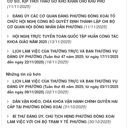
CƠ SỞ, KỊP THỜI THÁO GỠ KHÓ KHĂN CHO KHU PHỐ
(11/11/2025)
ĐẢNG ỦY CÁC CƠ QUAN ĐẢNG PHƯỜNG ĐỒNG XOÀI TỔ
CHỨC HỘI NGHỊ CÔNG BỐ QUYẾT ĐỊNH THÀNH LẬP CHI BỘ
(11/11/2025)
CƠ QUAN HỘI ĐỒNG NHÂN DÂN PHƯỜNG
HỘI NGHỊ TRỰC TUYẾN TOÀN QUỐC TẬP HUẤN CÔNG TÁC
(13/11/2025)
KHOA GIÁO NĂM 2025
LỊCH LÀM VIỆC CỦA THƯỜNG TRỰC VÀ BAN THƯỜNG VỤ
ĐẢNG ỦY PHƯỜNG (Tuần thứ 47 năm 2025; từ ngày 17/11/2025
(16/11/2025)
đến ngày 22/11/2025)
Những tin cũ hơn
LỊCH LÀM VIỆC CỦA THƯỜNG TRỰC VÀ BAN THƯỜNG VỤ
ĐẢNG ỦY PHƯỜNG (Tuần thứ 45 năm 2025; từ ngày 03/11/2025
(02/11/2025)
đến ngày 09/11/2025)
DÂN VẬN KHÉO, CHÌA KHÓA VẬN HÀNH CHÍNH QUYỀN HAI
(31/10/2025)
CẤP TẠI PHƯỜNG ĐỒNG XOÀI
BÍ THƯ ĐẢNG ỦY, CHỦ TỊCH HĐND PHƯỜNG ĐỒNG XOÀI
(30/10/2025)
LÀM VIỆC VỚI CHI BỘ TRẠM Y TẾ PHƯỜNG