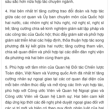
sâu sắc hơn nữa hợp tác chuyên ngành.
4. Hai bên nhất trí tăng cường trao đổi đoàn và hợp tác
giữa các cơ quan và Ủy ban chuyên môn của Quốc hội
hai nước, các nhóm nghị sĩ hữu nghị, nữ nghị sĩ, nghị sĩ
trẻ; tăng cường chia sẻ kinh nghiệm giám sát lập pháp và
các công tác của Quốc hội; thúc đẩy giám sát và phối hợp
giám sát triển khai các hiệp định, thỏa thuận hợp tác song
phương đã ký kết giữa hai nước; tăng cường tham vấn,
chia sẻ quan điểm và phối hợp tại các diễn đàn nghị viện
đa phương mà hai bên cùng tham gia.
5. Phù hợp với tầm nhìn của Quan hệ Đối tác Chiến lược
Toàn diện, Việt Nam và Vương quốc Anh đã nhất trí tăng
cường nhân sự ngoại giao tại các cơ quan đại diện của
mỗi bên nhằm thúc đẩy và mở rộng các lĩnh vực hợp tác,
phù hợp với Công ước Viên về Quan hệ Ngoại giao và
Công ước Viên về Quan hệ Lãnh sự. Hai bên cam kết
đáp ứng kịp thời các đề nghị phê duyệt ngoại giao đối với
các vị trí mới và hiện có theo quy định pháp luật của hai