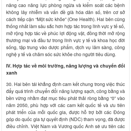
nâng cao năng lực phòng ngừa và kiểm soát các bệnh
không lây nhiễm và vấn đề già hóa dân số, trên cơ sở
cách tiếp cận “Một sức khỏe” (One Health). Hai bên cũng
thống nhất làm sâu sắc hơn hợp tác trong lĩnh vực y tế số,
mở rộng hợp tác về phúc lợi động vật, đồng thời mở rộng
thương mại và đầu tư trong lĩnh vực y tế và khoa học đời
sống, tập trung vào dược phẩm, dịch vụ lâm sàng, công
nghệ y tế và chăm sóc sức khỏe cho người tiêu dùng.
IV. Hợp tác về môi trường, năng lượng và chuyển đổi
xanh
30. Hai bên tái khẳng định cam kết chung trong việc thúc
đẩy quá trình chuyển đổi năng lượng sạch, công bằng và
bền vững nhằm đạt mục tiêu phát thải ròng bằng “0” vào
năm 2050, phù hợp với các cam kết quốc tế và ưu tiên
phát triển của mỗi quốc gia, được hỗ trợ bởi các Đóng
góp do quốc gia tự quyết định (NDC) tham vọng, đã được
điều chỉnh. Việt Nam và Vương quốc Anh sẽ ưu tiên các