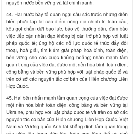
nguyên nước bền vững và tài chính xanh.
44. Hai nước bày tỏ quan ngại sâu sắc trước những diễn
biến phức tạp tại các điểm nóng địa chính trị toàn cầu;
kêu gọi chấm dứt bạo lực, bảo vệ thường dân, đảm bảo
việc tiếp cận nhân đạo không bị cản trở phù hợp với luật
pháp quốc tế; ủng hộ các nỗ lực quốc tế thúc đẩy đối
thoại, hoà giải, tìm kiếm giải pháp hoà bình, toàn diện,
bền vững cho các cuộc khủng hoảng; nhấn mạnh tầm
quan trọng của việc đạt được một nền hòa bình toàn diện,
công bằng và bền vững phù hợp với luật pháp quốc tế và
trên cơ sở các nguyên tắc cơ bản của Hiến chương Liên
Hợp Quốc.
45. Hai bên nhấn mạnh tầm quan trọng của việc đạt được
một nền hòa bình toàn diện, công bằng và bền vững tại
Ukraine, phù hợp với luật pháp quốc tế và trên cơ sở các
nguyên tắc cơ bản của Hiến chương Liên Hợp Quốc. Việt
Nam và Vương quốc Anh tái khẳng định tầm quan trọng
của việc tôn trọng độc lập, toàn vẹn lãnh thổ và chủ