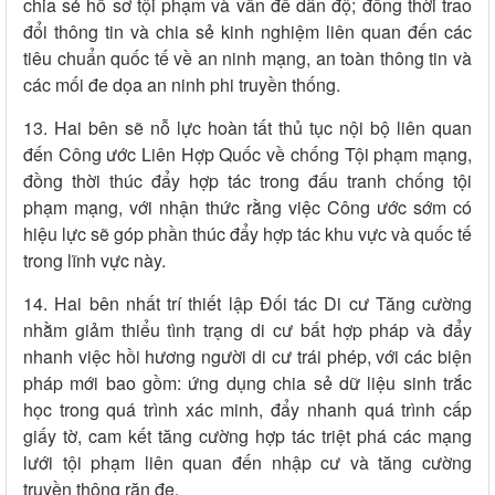
chia sẻ hồ sơ tội phạm và vấn đề dẫn độ; đồng thời trao
đổi thông tin và chia sẻ kinh nghiệm liên quan đến các
tiêu chuẩn quốc tế về an ninh mạng, an toàn thông tin và
các mối đe dọa an ninh phi truyền thống.
13. Hai bên sẽ nỗ lực hoàn tất thủ tục nội bộ liên quan
đến Công ước Liên Hợp Quốc về chống Tội phạm mạng,
đồng thời thúc đẩy hợp tác trong đấu tranh chống tội
phạm mạng, với nhận thức rằng việc Công ước sớm có
hiệu lực sẽ góp phần thúc đẩy hợp tác khu vực và quốc tế
trong lĩnh vực này.
14. Hai bên nhất trí thiết lập Đối tác Di cư Tăng cường
nhằm giảm thiểu tình trạng di cư bất hợp pháp và đẩy
nhanh việc hồi hương người di cư trái phép, với các biện
pháp mới bao gồm: ứng dụng chia sẻ dữ liệu sinh trắc
học trong quá trình xác minh, đẩy nhanh quá trình cấp
giấy tờ, cam kết tăng cường hợp tác triệt phá các mạng
lưới tội phạm liên quan đến nhập cư và tăng cường
truyền thông răn đe.