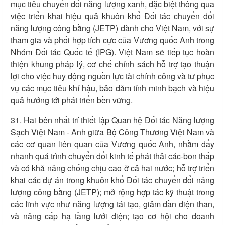
mục tiêu chuyển đổi năng lượng xanh, đặc biệt thông qua
việc triển khai hiệu quả khuôn khổ Đối tác chuyển đổi
năng lượng công bằng (JETP) dành cho Việt Nam, với sự
tham gia và phối hợp tích cực của Vương quốc Anh trong
Nhóm Đối tác Quốc tế (IPG). Việt Nam sẽ tiếp tục hoàn
thiện khung pháp lý, cơ chế chính sách hỗ trợ tạo thuận
lợi cho việc huy động nguồn lực tài chính công và tư phục
vụ các mục tiêu khí hậu, bảo đảm tính minh bạch và hiệu
quả hướng tới phát triển bền vững.
31. Hai bên nhất trí thiết lập Quan hệ Đối tác Năng lượng
Sạch Việt Nam - Anh giữa Bộ Công Thương Việt Nam và
các cơ quan liên quan của Vương quốc Anh, nhằm đẩy
nhanh quá trình chuyển đổi kinh tế phát thải các-bon thấp
và có khả năng chống chịu cao ở cả hai nước; hỗ trợ triển
khai các dự án trong khuôn khổ Đối tác chuyển đổi năng
lượng công bằng (JETP); mở rộng hợp tác kỹ thuật trong
các lĩnh vực như năng lượng tái tạo, giảm dần điện than,
và nâng cấp hạ tầng lưới điện; tạo cơ hội cho doanh