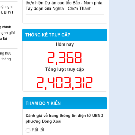
Tây đoạn Gia Nghĩa - Chơn Thành
hội nghị
XH, BHYT
 chính
mạnh giải
THỐNG KÊ TRUY CẬP
 tài
Hôm nay
2,368
ơng hưu,
g tháng
Tổng lượt truy cập
2,403,312
THĂM DÒ Ý KIẾN
Đánh giá về trang thông tin điện tử UBND
phường Đồng Xoài
Rất tốt