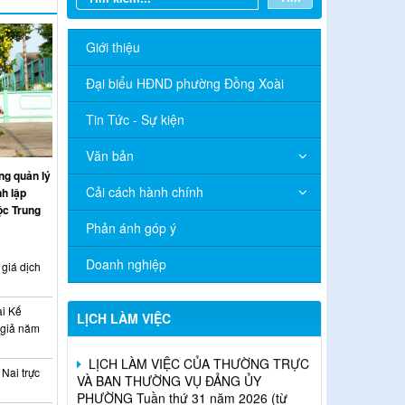
Giới thiệu
Đại biểu HĐND phường Đồng Xoài
Tin Tức - Sự kiện
Văn bản
g quản lý
Cải cách hành chính
nh lập
ộc Trung
Phản ánh góp ý
Doanh nghiệp
Lịch làm việc của Thường trực HĐND -
giá dịch
UBND phường (Tuần thứ 31, từ ngày
03/8/2026 đến ngày 09/8/2026)
ai Kế
LỊCH LÀM VIỆC
 giả năm
LỊCH LÀM VIỆC CỦA THƯỜNG TRỰC
VÀ BAN THƯỜNG VỤ ĐẢNG ỦY
PHƯỜNG Tuần thứ 31 năm 2026 (từ
Nai trực
ngày 03/8/2026 đến ngày 07/8/2026)