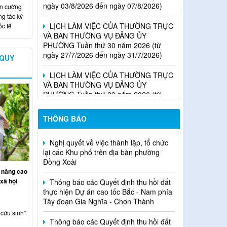
ăn cường
LỊCH LÀM VIỆC CỦA THƯỜNG TRỰC
g tác ký
VÀ BAN THƯỜNG VỤ ĐẢNG ỦY
ốc tế
PHƯỜNG Tuần thứ 30 năm 2026 (từ
ngày 27/7/2026 đến ngày 31/7/2026)
 QUY
LỊCH LÀM VIỆC CỦA THƯỜNG TRỰC
VÀ BAN THƯỜNG VỤ ĐẢNG ỦY
PHƯỜNG Tuần thứ 29 năm 2026 (từ
ngày 20/7/2026 đến ngày 24/7/2026)
Thông báo Quyết định về việc cho
phép chuyển mục đích sử dụng đất
THÔNG BÁO
Nghị quyết về việc thành lập, tổ chức
lại các Khu phố trên địa bàn phường
Đồng Xoài
Thông báo các Quyết định thu hồi đất
 nâng cao
thực hiện Dự án cao tốc Bắc - Nam phía
xã hội
Tây đoạn Gia Nghĩa - Chơn Thành
Thông báo các Quyết định thu hồi đất
cứu sinh”
thực hiện Dự án cao tốc Bắc - Nam phía