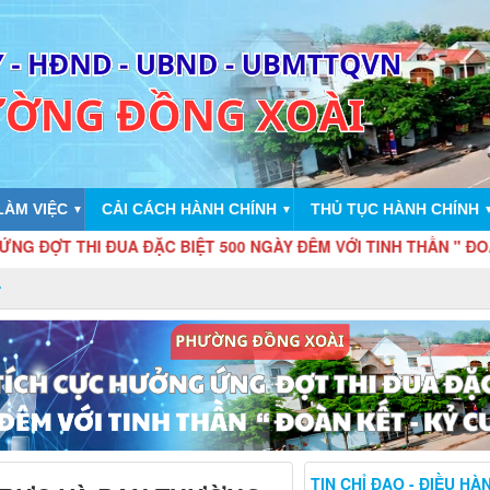
LÀM VIỆC
CẢI CÁCH HÀNH CHÍNH
THỦ TỤC HÀNH CHÍNH
▼
▼
HI ĐUA ĐẶC BIỆT 500 NGÀY ĐÊM VỚI TINH THẦN " ĐOÀN KẾT - 
TIN CHỈ ĐẠO - ĐIỀU HÀ