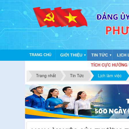
TRANG CHỦ
GIỚI THIỆU
TIN TỨC
LỊCH 
▼
▼
TÍCH CỰC HƯỞNG ỨNG ĐỢT T
Trang nhất
Tin Tức
Lịch làm việc