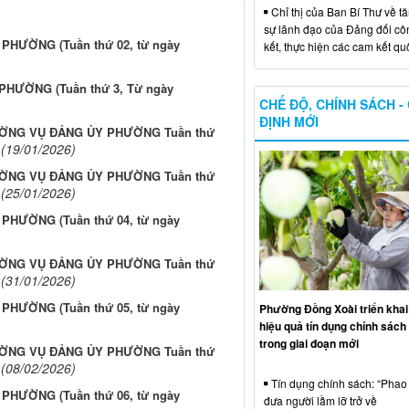
Chỉ thị của Ban Bí Thư về t
sự lãnh đạo của Đảng đối côn
HƯỜNG (Tuần thứ 02, từ ngày
kết, thực hiện các cam kết qu
HƯỜNG (Tuần thứ 3, Từ ngày
CHẾ ĐỘ, CHÍNH SÁCH -
ĐỊNH MỚI
ỜNG VỤ ĐẢNG ỦY PHƯỜNG Tuần thứ
(19/01/2026)
ỜNG VỤ ĐẢNG ỦY PHƯỜNG Tuần thứ
(25/01/2026)
HƯỜNG (Tuần thứ 04, từ ngày
ỜNG VỤ ĐẢNG ỦY PHƯỜNG Tuần thứ
(31/01/2026)
HƯỜNG (Tuần thứ 05, từ ngày
Phường Đồng Xoài triển khai
hiệu quả tín dụng chính sách 
trong giai đoạn mới
ỜNG VỤ ĐẢNG ỦY PHƯỜNG Tuần thứ
(08/02/2026)
Tín dụng chính sách: “Phao 
HƯỜNG (Tuần thứ 06, từ ngày
đưa người lầm lỡ trở về