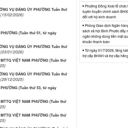
Phường Đồng Xoài tổ chức 
ỜNG VỤ ĐẢNG ỦY PHƯỜNG Tuần thứ
tuyên truyền chính sách BH
(15/02/2026)
đối với hộ kinh doanh
Phòng Giao dịch Ngân hàng
sách xã hội Bình Phước đẩy 
HƯỜNG (Tuần thứ 01, từ ngày
ngân không dùng tiền mặt qua
khoản thanh toán
ỜNG VỤ ĐẢNG ỦY PHƯỜNG Tuần thứ
Từ ngày 01/7/2026, tăng lư
(03/01/2026)
trợ cấp BHXH và trợ cấp hằn
 MTTQ VIỆT NAM PHƯỜNG (Tuần thứ
25)
ỜNG VỤ ĐẢNG ỦY PHƯỜNG Tuần thứ
(29/12/2025)
HƯỜNG (Tuần thứ 53, từ ngày
 MTTQ VIỆT NAM PHƯỜNG (Tuần thứ
25)
 MTTQ VIỆT NAM PHƯỜNG (Tuần thứ
25)