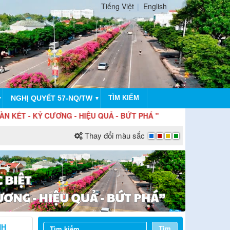
Tiếng Việt
English
NGHỊ QUYẾT 57-NQ/TW
TÌM KIẾM
▼
▼
KỶ CƯƠNG - HIỆU QUẢ - BỨT PHÁ "
Thay đổi màu sắc
NH
Tìm