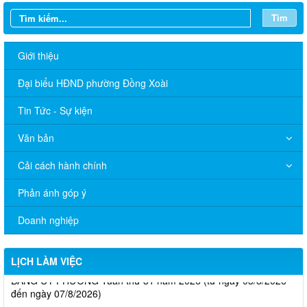
Tìm
Giới thiệu
Đại biểu HĐND phường Đồng Xoài
Tin Tức - Sự kiện
Văn bản
Cải cách hành chính
Phản ánh góp ý
Lịch làm việc của Thường trực HĐND - UBND phường (Tuần
Doanh nghiệp
thứ 31, từ ngày 03/8/2026 đến ngày 09/8/2026)
LỊCH LÀM VIỆC CỦA THƯỜNG TRỰC VÀ BAN THƯỜNG VỤ
LỊCH LÀM VIỆC
ĐẢNG ỦY PHƯỜNG Tuần thứ 31 năm 2026 (từ ngày 03/8/2026
đến ngày 07/8/2026)