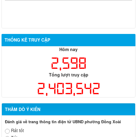
THỐNG KÊ TRUY CẬP
Hôm nay
2,598
Tổng lượt truy cập
2,403,542
THĂM DÒ Ý KIẾN
Đánh giá về trang thông tin điện tử UBND phường Đồng Xoài
Rất tốt