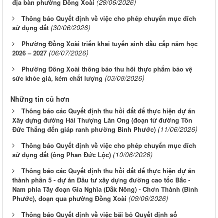
(29/06/2026)
địa bàn phường Đồng Xoài
Thông báo Quyết định về việc cho phép chuyển mục đích
(30/06/2026)
sử dụng đất
Phường Đồng Xoài triển khai tuyển sinh đầu cấp năm học
(06/07/2026)
2026 – 2027
Phường Đồng Xoài thông báo thu hồi thực phẩm bảo vệ
(03/08/2026)
sức khỏe giả, kém chất lượng
Những tin cũ hơn
Thông báo các Quyết định thu hồi đất để thực hiện dự án
Xây dựng đường Hải Thượng Lãn Ông (đoạn từ đường Tôn
(11/06/2026)
Đức Thắng đến giáp ranh phường Bình Phước)
Thông báo Quyết định về việc cho phép chuyển mục đích
(10/06/2026)
sử dụng đất (ông Phan Đức Lộc)
Thông báo các Quyết định thu hồi đất để thực hiện dự án
thành phần 5 - dự án Đầu tư xây dựng đường cao tốc Bắc -
Nam phía Tây đoạn Gia Nghĩa (Đắk Nông) - Chơn Thành (Bình
(09/06/2026)
Phước), đoạn qua phường Đồng Xoài
Thông báo Quyết định về việc bãi bỏ Quyết định số