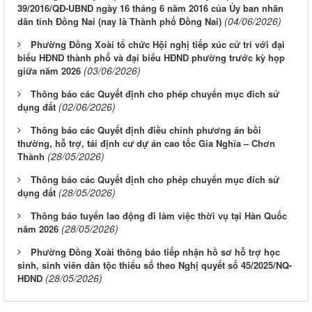
39/2016/QĐ-UBND ngày 16 tháng 6 năm 2016 của Ủy ban nhân
(04/06/2026)
dân tỉnh Đồng Nai (nay là Thành phố Đồng Nai)
Phường Đồng Xoài tổ chức Hội nghị tiếp xúc cử tri với đại
biểu HĐND thành phố và đại biểu HĐND phường trước kỳ họp
(03/06/2026)
giữa năm 2026
Thông báo các Quyết định cho phép chuyển mục đích sử
(02/06/2026)
dụng đất
Thông báo các Quyết định điều chỉnh phương án bồi
thường, hỗ trợ, tái định cư dự án cao tốc Gia Nghĩa – Chơn
(28/05/2026)
Thành
Thông báo các Quyết định cho phép chuyển mục đích sử
(28/05/2026)
dụng đất
Thông báo tuyển lao động đi làm việc thời vụ tại Hàn Quốc
(28/05/2026)
năm 2026
Phường Đồng Xoài thông báo tiếp nhận hồ sơ hỗ trợ học
sinh, sinh viên dân tộc thiểu số theo Nghị quyết số 45/2025/NQ-
(28/05/2026)
HĐND