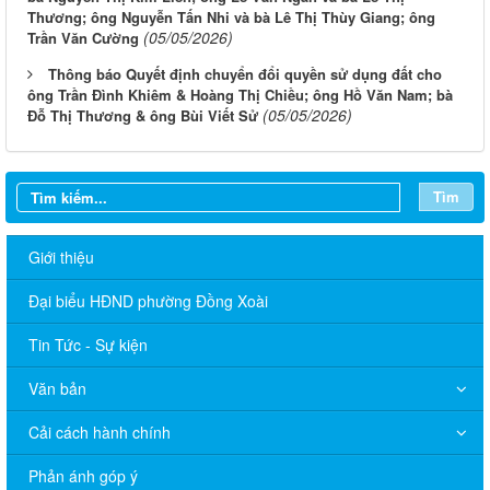
Thương; ông Nguyễn Tấn Nhi và bà Lê Thị Thùy Giang; ông
(05/05/2026)
Trần Văn Cường
Thông báo Quyết định chuyển đổi quyền sử dụng đất cho
ông Trần Đình Khiêm & Hoàng Thị Chiều; ông Hồ Văn Nam; bà
(05/05/2026)
Đỗ Thị Thương & ông Bùi Viết Sử
Tìm
Giới thiệu
Đại biểu HĐND phường Đồng Xoài
Tin Tức - Sự kiện
Văn bản
Cải cách hành chính
Phản ánh góp ý