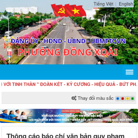
Tiếng Việt
English
TINH THẦN " ĐOÀN KẾT - KỶ CƯƠNG - HIỆU QUẢ - BỨT PHÁ "
Thay đổi màu sắc
Thông cáo báo chí văn bản quy phạm