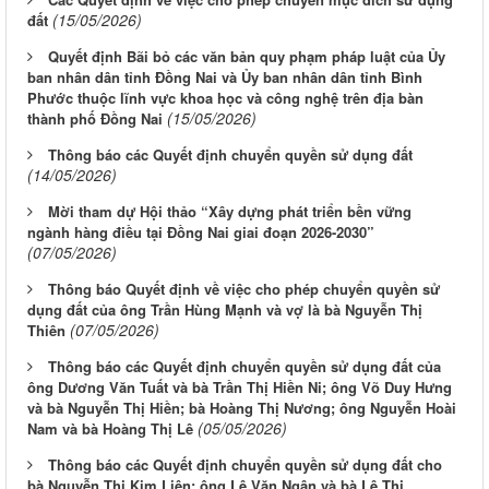
(15/05/2026)
đất
Quyết định Bãi bỏ các văn bản quy phạm pháp luật của Ủy
ban nhân dân tỉnh Đồng Nai và Ủy ban nhân dân tỉnh Bình
Phước thuộc lĩnh vực khoa học và công nghệ trên địa bàn
(15/05/2026)
thành phố Đồng Nai
Thông báo các Quyết định chuyển quyền sử dụng đất
(14/05/2026)
Mời tham dự Hội thảo “Xây dựng phát triển bền vững
ngành hàng điều tại Đồng Nai giai đoạn 2026-2030”
(07/05/2026)
Thông báo Quyết định về việc cho phép chuyển quyền sử
dụng đất của ông Trần Hùng Mạnh và vợ là bà Nguyễn Thị
(07/05/2026)
Thiên
Thông báo các Quyết định chuyển quyền sử dụng đất của
ông Dương Văn Tuất và bà Trần Thị Hiền Ni; ông Võ Duy Hưng
và bà Nguyễn Thị Hiền; bà Hoàng Thị Nương; ông Nguyễn Hoài
(05/05/2026)
Nam và bà Hoàng Thị Lê
Thông báo các Quyết định chuyển quyền sử dụng đất cho
bà Nguyễn Thị Kim Liên; ông Lê Văn Ngân và bà Lê Thị