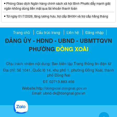
Phòng Giao dịch Ngân hàng chính sách xã hội Bình Phước đẩy mạnh giải
ngân không dùng tiền mặt qua tài khoản thanh toán
Từ ngày 01/7/2026, tăng lương hưu, trợ cấp BHXH và trợ cấp hằng tháng
Trang chủ
Cấu trúc trang
Liên hệ
Đăng nhập
ĐẢNG ỦY - HĐND - UBND - UBMTTQVN
PHƯỜNG
ĐỒNG XOÀI
Chịu trách nhiệm nội dung: Ban biên tập Trang thông tin điện tử
Địa chỉ: Số 1041, Quốc lộ 14, khu phố 1, phường Đồng Xoài, thành
phố Đồng Nai
ĐT: 02713.883.456
Website:http://
dongxoai.dongnai.gov.vn
Email: ubnd-dx@dongnai.gov.vn​