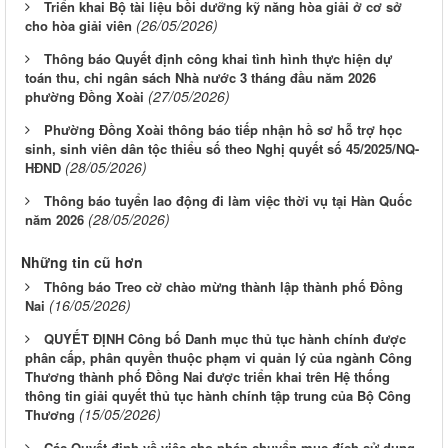
Triển khai Bộ tài liệu bồi dưỡng kỹ năng hòa giải ở cơ sở
(26/05/2026)
cho hòa giải viên
Thông báo Quyết định công khai tình hình thực hiện dự
toán thu, chi ngân sách Nhà nước 3 tháng đầu năm 2026
(27/05/2026)
phường Đồng Xoài
Phường Đồng Xoài thông báo tiếp nhận hồ sơ hỗ trợ học
sinh, sinh viên dân tộc thiểu số theo Nghị quyết số 45/2025/NQ-
(28/05/2026)
HĐND
Thông báo tuyển lao động đi làm việc thời vụ tại Hàn Quốc
(28/05/2026)
năm 2026
Những tin cũ hơn
Thông báo Treo cờ chào mừng thành lập thành phố Đồng
(16/05/2026)
Nai
QUYẾT ĐỊNH Công bố Danh mục thủ tục hành chính được
phân cấp, phân quyền thuộc phạm vi quản lý của ngành Công
Thương thành phố Đồng Nai được triển khai trên Hệ thống
thông tin giải quyết thủ tục hành chính tập trung của Bộ Công
(15/05/2026)
Thương
Các Quyết định về việc cho phép chuyển mục đích sử dụng