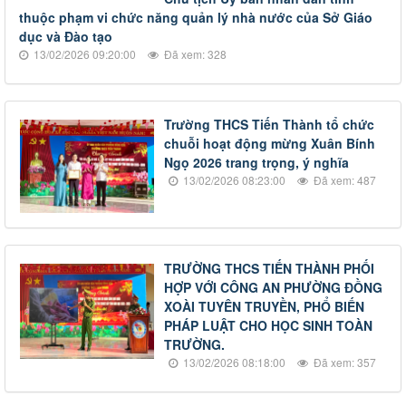
thuộc phạm vi chức năng quản lý nhà nước của Sở Giáo
dục và Đào tạo
13/02/2026 09:20:00
Đã xem: 328
Trường THCS Tiến Thành tổ chức
chuỗi hoạt động mừng Xuân Bính
Ngọ 2026 trang trọng, ý nghĩa
13/02/2026 08:23:00
Đã xem: 487
TRƯỜNG THCS TIẾN THÀNH PHỐI
HỢP VỚI CÔNG AN PHƯỜNG ĐỒNG
XOÀI TUYÊN TRUYỀN, PHỔ BIẾN
PHÁP LUẬT CHO HỌC SINH TOÀN
TRƯỜNG.
13/02/2026 08:18:00
Đã xem: 357