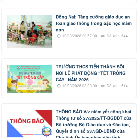
Đồng Nai: Tăng cường giáo dục an
toàn giao thông trong bậc học mầm
non
19/03/2026 20:57:00
Đã xem: 544
TRƯỜNG THCS TIẾN THÀNH SÔI
NỔI LỄ PHÁT ĐỘNG “TẾT TRỒNG
CÂY” NĂM 2026
10/03/2026 08:03:00
Đã xem: 514
THÔNG BÁO V/v niêm yết công khai
Thông tư số 27/2025/TT-BGDĐT của
Bộ trưởng Bộ Giáo dục và Đào tạo,
Quyết định số 537/QĐ-UBND của
Chủ tịch Ủy ban nhân dân tỉnh