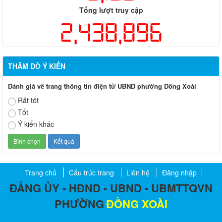
Tổng lượt truy cập
2,438,896
THĂM DÒ Ý KIẾN
Đánh giá về trang thông tin điện tử UBND phường Đồng Xoài
Rất tốt
Tốt
Ý kiến khác
Trang chủ
Cấu trúc trang
Liên hệ
Đăng nhập
ĐẢNG ỦY - HĐND - UBND - UBMTTQVN
PHƯỜNG
ĐỒNG XOÀI