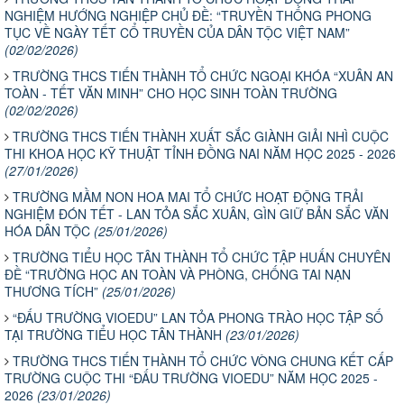
NGHIỆM HƯỚNG NGHIỆP CHỦ ĐỀ: “TRUYỀN THỐNG PHONG
TỤC VỀ NGÀY TẾT CỔ TRUYỀN CỦA DÂN TỘC VIỆT NAM”
(02/02/2026)
TRƯỜNG THCS TIẾN THÀNH TỔ CHỨC NGOẠI KHÓA “XUÂN AN
TOÀN - TẾT VĂN MINH” CHO HỌC SINH TOÀN TRƯỜNG
(02/02/2026)
TRƯỜNG THCS TIẾN THÀNH XUẤT SẮC GIÀNH GIẢI NHÌ CUỘC
THI KHOA HỌC KỸ THUẬT TỈNH ĐỒNG NAI NĂM HỌC 2025 - 2026
(27/01/2026)
TRƯỜNG MẦM NON HOA MAI TỔ CHỨC HOẠT ĐỘNG TRẢI
NGHIỆM ĐÓN TẾT - LAN TỎA SẮC XUÂN, GÌN GIỮ BẢN SẮC VĂN
HÓA DÂN TỘC
(25/01/2026)
TRƯỜNG TIỂU HỌC TÂN THÀNH TỔ CHỨC TẬP HUẤN CHUYÊN
ĐỀ “TRƯỜNG HỌC AN TOÀN VÀ PHÒNG, CHỐNG TAI NẠN
THƯƠNG TÍCH”
(25/01/2026)
“ĐẤU TRƯỜNG VIOEDU” LAN TỎA PHONG TRÀO HỌC TẬP SỐ
TẠI TRƯỜNG TIỂU HỌC TÂN THÀNH
(23/01/2026)
TRƯỜNG THCS TIẾN THÀNH TỔ CHỨC VÒNG CHUNG KẾT CẤP
TRƯỜNG CUỘC THI “ĐẤU TRƯỜNG VIOEDU” NĂM HỌC 2025 -
2026
(23/01/2026)