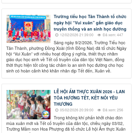
Trường tiểu học Tân Thành tổ chức
ngày hội “Vui xuân” gắn giáo dục
truyền thống và an sinh học đường
12/02/2026 21:39:00
Đã xem: 447
Sáng ngày 9/2/2026, Trường Tiểu học
Tân Thành, phường Đồng Xoài (tỉnh Đồng Nai) đã tổ chức Ngày
hội “Vui Xuân” với nhiều hoạt động ý nghĩa, thiết thực nhằm
giáo dục học sinh về Tết cổ truyền của dân tộc Việt Nam, đồng
thời thực hiện tốt công tác chăm lo an sinh học đường cho học
sinh có hoàn cảnh khó khăn nhân dịp Tết đến, Xuân về.
LỄ HỘI ẨM THỰC XUÂN 2026 - LAN
TỎA HƯƠNG TẾT, KẾT NỐI YÊU
THƯƠNG
05/02/2026 20:39:00
Đã xem: 256
Trong không khí phấn khởi chào đón
mùa xuân mới và Tết cổ truyền của dân tộc, chiều ngày 03/02,
Trường Mầm non Hoa Phượng đã tổ chức Lễ hội Ẩm thực Xuân