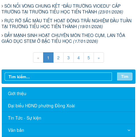
SÔI NỔI VÒNG CHUNG KẾT “ĐẤU TRƯỜNG VIOEDU” CẤP
TRƯỜNG TẠI TRƯỜNG TIỂU HỌC TIẾN THÀNH
(23/01/2026)
RỰC RỠ SẮC MÀU TIẾT HOẠT ĐỘNG TRẢI NGHIỆM ĐẦU TUẦN
TẠI TRƯỜNG TIỂU HỌC TIẾN THÀNH
(19/01/2026)
ĐẨY MẠNH SINH HOẠT CHUYÊN MÔN THEO CỤM, LAN TỎA
GIÁO DỤC STEM Ở BẬC TIỂU HỌC
(17/01/2026)
«
1
2
3
4
5
»
Tìm
Giới thiệu
Đại biểu HĐND phường Đồng Xoài
Tin Tức - Sự kiện
Văn bản