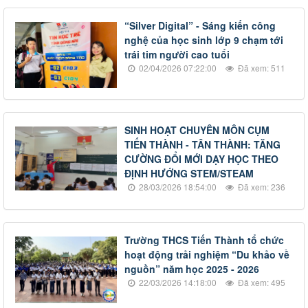
“Silver Digital” - Sáng kiến công
nghệ của học sinh lớp 9 chạm tới
trái tim người cao tuổi
02/04/2026 07:22:00
Đã xem: 511
SINH HOẠT CHUYÊN MÔN CỤM
TIẾN THÀNH - TÂN THÀNH: TĂNG
CƯỜNG ĐỔI MỚI DẠY HỌC THEO
ĐỊNH HƯỚNG STEM/STEAM
28/03/2026 18:54:00
Đã xem: 236
Trường THCS Tiến Thành tổ chức
hoạt động trải nghiệm “Du khảo về
nguồn” năm học 2025 - 2026
22/03/2026 14:18:00
Đã xem: 495