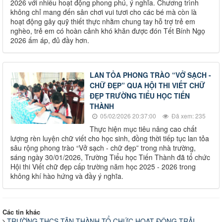
2026 với nhiều hoạt động phong phú, ý nghĩa. Chương trình
không chỉ mang đến sân chơi vui tươi cho các bé mà còn là
hoạt động gây quỹ thiết thực nhằm chung tay hỗ trợ trẻ em
nghèo, trẻ em có hoàn cảnh khó khăn được đón Tết Bính Ngọ
2026 ấm áp, đủ đầy hơn.
LAN TỎA PHONG TRÀO “VỞ SẠCH -
CHỮ ĐẸP” QUA HỘI THI VIẾT CHỮ
ĐẸP TRƯỜNG TIỂU HỌC TIẾN
THÀNH
05/02/2026 20:37:00
Đã xem: 235
Thực hiện mục tiêu nâng cao chất
lượng rèn luyện chữ viết cho học sinh, đồng thời tiếp tục lan tỏa
sâu rộng phong trào “Vở sạch - chữ đẹp” trong nhà trường,
sáng ngày 30/01/2026, Trường Tiểu học Tiến Thành đã tổ chức
Hội thi Viết chữ đẹp cấp trường năm học 2025 - 2026 trong
không khí hào hứng và đầy ý nghĩa.
Các tin khác
TRƯỜNG THCS TÂN THÀNH TỔ CHỨC HOẠT ĐỘNG TRẢI