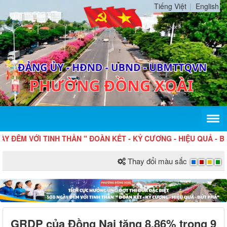
Tiếng Việt
English
TINH THẦN " ĐOÀN KẾT - KỶ CƯƠNG - HIỆU QUẢ - BỨT PHÁ "
Thay đổi màu sắc
GRDP của Đồng Nai tăng 8,86% trong 9