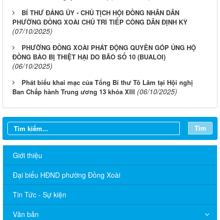
BÍ THƯ ĐẢNG ỦY - CHỦ TỊCH HỘI ĐỒNG NHÂN DÂN
PHƯỜNG ĐỒNG XOÀI CHỦ TRÌ TIẾP CÔNG DÂN ĐỊNH KỲ
(07/10/2025)
PHƯỜNG ĐỒNG XOÀI PHÁT ĐỘNG QUYÊN GÓP ỦNG HỘ
ĐỒNG BÀO BỊ THIỆT HẠI DO BÃO SỐ 10 (BUALOI)
(06/10/2025)
Phát biểu khai mạc của Tổng Bí thư Tô Lâm tại Hội nghị
(06/10/2025)
Ban Chấp hành Trung ương 13 khóa XIII
Tìm
Giới thiệu
Đại biểu HĐND phường Đồng Xoài
Tin Tức - Sự kiện
Văn bản