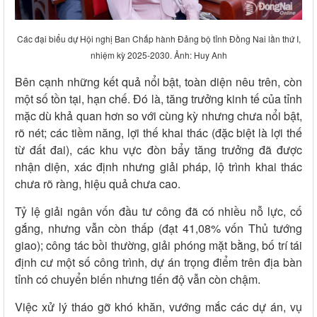
Các đại biểu dự Hội nghị Ban Chấp hành Đảng bộ tỉnh Đồng Nai lần thứ I,
nhiệm kỳ 2025-2030. Ảnh: Huy Anh
Bên cạnh những kết quả nổi bật, toàn diện nêu trên, còn
một số tồn tại, hạn chế. Đó là, tăng trưởng kinh tế của tỉnh
mặc dù khả quan hơn so với cùng kỳ nhưng chưa nổi bật,
rõ nét; các tiềm năng, lợi thế khai thác (đặc biệt là lợi thế
từ đất đai), các khu vực đòn bẩy tăng trưởng đã được
nhận diện, xác định nhưng giải pháp, lộ trình khai thác
chưa rõ ràng, hiệu quả chưa cao.
Tỷ lệ giải ngân vốn đầu tư công đã có nhiều nỗ lực, cố
gắng, nhưng vẫn còn thấp (đạt 41,08% vốn Thủ tướng
giao); công tác bồi thường, giải phóng mặt bằng, bố trí tái
định cư một số công trình, dự án trọng điểm trên địa bàn
tỉnh có chuyển biến nhưng tiến độ vẫn còn chậm.
Việc xử lý tháo gỡ khó khăn, vướng mắc các dự án, vụ