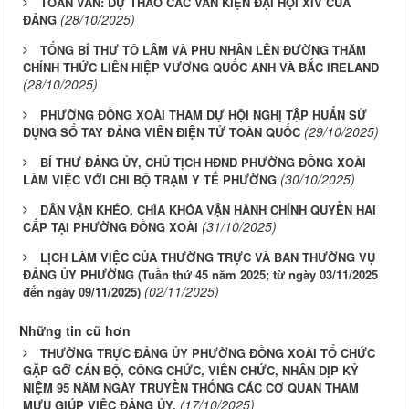
TOÀN VĂN: DỰ THẢO CÁC VĂN KIỆN ĐẠI HỘI XIV CỦA
(28/10/2025)
ĐẢNG
TỔNG BÍ THƯ TÔ LÂM VÀ PHU NHÂN LÊN ĐƯỜNG THĂM
CHÍNH THỨC LIÊN HIỆP VƯƠNG QUỐC ANH VÀ BẮC IRELAND
(28/10/2025)
PHƯỜNG ĐỒNG XOÀI THAM DỰ HỘI NGHỊ TẬP HUẤN SỬ
(29/10/2025)
DỤNG SỔ TAY ĐẢNG VIÊN ĐIỆN TỬ TOÀN QUỐC
BÍ THƯ ĐẢNG ỦY, CHỦ TỊCH HĐND PHƯỜNG ĐỒNG XOÀI
(30/10/2025)
LÀM VIỆC VỚI CHI BỘ TRẠM Y TẾ PHƯỜNG
DÂN VẬN KHÉO, CHÌA KHÓA VẬN HÀNH CHÍNH QUYỀN HAI
(31/10/2025)
CẤP TẠI PHƯỜNG ĐỒNG XOÀI
LỊCH LÀM VIỆC CỦA THƯỜNG TRỰC VÀ BAN THƯỜNG VỤ
ĐẢNG ỦY PHƯỜNG (Tuần thứ 45 năm 2025; từ ngày 03/11/2025
(02/11/2025)
đến ngày 09/11/2025)
Những tin cũ hơn
THƯỜNG TRỰC ĐẢNG ỦY PHƯỜNG ĐỒNG XOÀI TỔ CHỨC
GẶP GỠ CÁN BỘ, CÔNG CHỨC, VIÊN CHỨC, NHÂN DỊP KỶ
NIỆM 95 NĂM NGÀY TRUYỀN THỐNG CÁC CƠ QUAN THAM
(17/10/2025)
MƯU GIÚP VIỆC ĐẢNG ỦY.