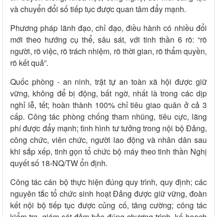
và chuyển đổi số tiếp tục được quan tâm đẩy mạnh.
Phương pháp lãnh đạo, chỉ đạo, điều hành có nhiều đổi
mới theo hướng cụ thể, sâu sát, với tinh thần 6 rõ: “rõ
người, rõ việc, rõ trách nhiệm, rõ thời gian, rõ thẩm quyền,
rõ kết quả”.
Quốc phòng - an ninh, trật tự an toàn xã hội được giữ
vững, không để bị động, bất ngờ, nhất là trong các dịp
nghỉ lễ, tết; hoàn thành 100% chỉ tiêu giao quân ở cả 3
cấp. Công tác phòng chống tham nhũng, tiêu cực, lãng
phí được đẩy mạnh; tình hình tư tưởng trong nội bộ Đảng,
công chức, viên chức, người lao động và nhân dân sau
khi sắp xếp, tinh gọn tổ chức bộ máy theo tinh thần Nghị
quyết số 18-NQ/TW ổn định.
Công tác cán bộ thực hiện đúng quy trình, quy định; các
nguyên tắc tổ chức sinh hoạt Đảng được giữ vững, đoàn
kết nội bộ tiếp tục được củng cố, tăng cường; công tác
kiểm tra, giám sát đảm bảo đúng chương trình, kế hoạch