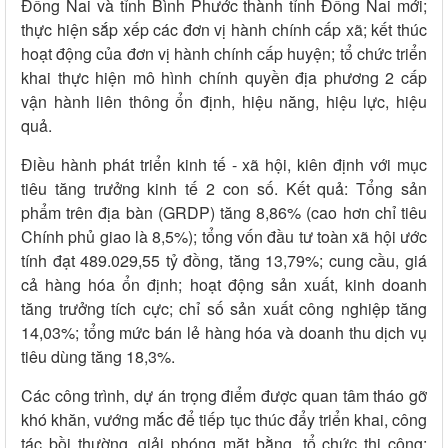
Đồng Nai và tỉnh Bình Phước thành tỉnh Đồng Nai mới;
thực hiện sắp xếp các đơn vị hành chính cấp xã; kết thúc
hoạt động của đơn vị hành chính cấp huyện; tổ chức triển
khai thực hiện mô hình chính quyền địa phương 2 cấp
vận hành liên thông ổn định, hiệu năng, hiệu lực, hiệu
quả.
Điều hành phát triển kinh tế - xã hội, kiên định với mục
tiêu tăng trưởng kinh tế 2 con số. Kết quả: Tổng sản
phẩm trên địa bàn (GRDP) tăng 8,86% (cao hơn chỉ tiêu
Chính phủ giao là 8,5%); tổng vốn đầu tư toàn xã hội ước
tính đạt 489.029,55 tỷ đồng, tăng 13,79%; cung cầu, giá
cả hàng hóa ổn định; hoạt động sản xuất, kinh doanh
tăng trưởng tích cực; chỉ số sản xuất công nghiệp tăng
14,03%; tổng mức bán lẻ hàng hóa và doanh thu dịch vụ
tiêu dùng tăng 18,3%.
Các công trình, dự án trọng điểm được quan tâm tháo gỡ
khó khăn, vướng mắc để tiếp tục thúc đẩy triển khai, công
tác bồi thường, giải phóng mặt bằng, tổ chức thi công;