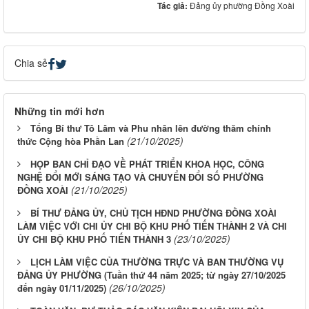
Tác giả:
Đảng ủy phường Đồng Xoài
Chia sẻ
Những tin mới hơn
Tổng Bí thư Tô Lâm và Phu nhân lên đường thăm chính
(21/10/2025)
thức Cộng hòa Phần Lan
HỌP BAN CHỈ ĐẠO VỀ PHÁT TRIỂN KHOA HỌC, CÔNG
NGHỆ ĐỔI MỚI SÁNG TẠO VÀ CHUYỂN ĐỔI SỐ PHƯỜNG
(21/10/2025)
ĐỒNG XOÀI
BÍ THƯ ĐẢNG ỦY, CHỦ TỊCH HĐND PHƯỜNG ĐỒNG XOÀI
LÀM VIỆC VỚI CHI ỦY CHI BỘ KHU PHỐ TIẾN THÀNH 2 VÀ CHI
(23/10/2025)
ỦY CHI BỘ KHU PHỐ TIẾN THÀNH 3
LỊCH LÀM VIỆC CỦA THƯỜNG TRỰC VÀ BAN THƯỜNG VỤ
ĐẢNG ỦY PHƯỜNG (Tuần thứ 44 năm 2025; từ ngày 27/10/2025
(26/10/2025)
đến ngày 01/11/2025)