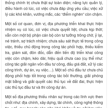
thống chính trị chưa thật sự toàn diện; năng lực quản lý,
điều hành có lúc, có việc chưa đáp ứng yêu cầu; việc xử
lý các khó khăn, vướng mắc, các “điểm nghẽn” còn chậm.
Một số cơ quan, đơn vị, địa phương triển khai thực hiện
nhiệm vụ có lúc, có việc chưa quyết liệt, chưa kịp thời;
vẫn còn một bộ phận cán bộ còn tư tưởng trông chờ, ỷ lại,
né tránh, sợ trách nhiệm; chưa sâu sát thực tế trong công
việc, thiếu chủ động trong công tác phối hợp, thiếu kiểm
tra, giám sát, đôn đốc, dẫn đến tiến độ triển khai công
việc còn chậm, kéo dài, hiệu quả chưa cao (cụ thể như:
công tác giải ngân vốn đầu tư công, đấu giá đất, xử lý các
công trình, dự án, vụ việc…). Một số chủ đầu tư chưa chủ
động phối hợp tốt trong công tác bồi thường, giải phóng
mặt bằng và giải quyết các thủ tục về đất đai, thực hiện
các thủ tục đầu tư và thi công dự án.
Một số địa phương thiếu nhân sự trong các lĩnh vực then
chốt như: địa chính, xây dựng, tài chính, công nghệ thông