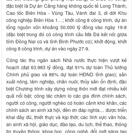
đặc biệt là Dự án Cảng hàng không quốc tế Long Thành,
Cao tốc Biên Hòa - Vũng Tàu, Vành đai 3, di dời Khu
công nghiệp Biên Hòa 1…; khởi công 8 công trình, dự án
tổng nguồn vốn khoảng 50.000 tỷ đồng vào ngày 19-8
(đặc biệt trong đó có công trình cầu Mã Đà kết nối giữa
tỉnh Đồng Nai cũ và tỉnh Bình Phước cũ); khởi động, khởi
công 8 công trình, dự án vào ngày 27-9.
Công tác thu ngân sách Nhà nước thực hiện vượt kế
hoạch (đạt 63.983 tỷ đồng, đạt 91% dự toán Thủ tướng
Chính phủ giao và 86% dự toán HĐND tỉnh giao); sản
xuất nông, lâm nghiệp, chăn nuôi, thủy sản ổn định, đặc
biệt Chương trình xây dựng nông thôn mới đạt nhiều kết
quả nổi bật; công tác chăm lo các gia đình chính sách,
người có công, người nghèo có hoàn cảnh khó khăn, các
chính sách an sinh xã hội, đền ơn đáp nghĩa… được triển
khai đầy đủ, thiết thực và kịp thời; các lĩnh vực văn hóa,
an sinh xã hội, giáo dục, đào tạo, du lịch, thể thao, thông
tin truyền thông, khoa học, công nghệ, đổi mới sáng tạo