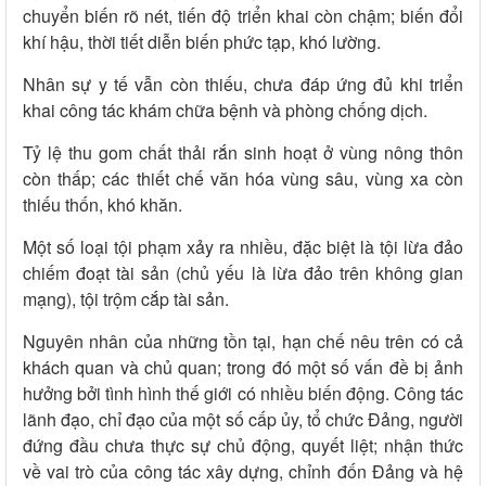
chuyển biến rõ nét, tiến độ triển khai còn chậm; biến đổi
khí hậu, thời tiết diễn biến phức tạp, khó lường.
Nhân sự y tế vẫn còn thiếu, chưa đáp ứng đủ khi triển
khai công tác khám chữa bệnh và phòng chống dịch.
Tỷ lệ thu gom chất thải rắn sinh hoạt ở vùng nông thôn
còn thấp; các thiết chế văn hóa vùng sâu, vùng xa còn
thiếu thốn, khó khăn.
Một số loại tội phạm xảy ra nhiều, đặc biệt là tội lừa đảo
chiếm đoạt tài sản (chủ yếu là lừa đảo trên không gian
mạng), tội trộm cắp tài sản.
Nguyên nhân của những tồn tại, hạn chế nêu trên có cả
khách quan và chủ quan; trong đó một số vấn đề bị ảnh
hưởng bởi tình hình thế giới có nhiều biến động. Công tác
lãnh đạo, chỉ đạo của một số cấp ủy, tổ chức Đảng, người
đứng đầu chưa thực sự chủ động, quyết liệt; nhận thức
về vai trò của công tác xây dựng, chỉnh đốn Đảng và hệ