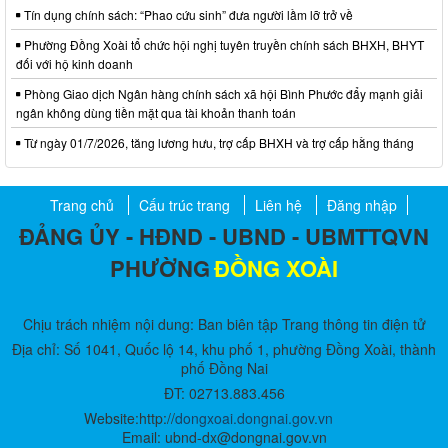
Tín dụng chính sách: “Phao cứu sinh” đưa người lầm lỡ trở về
Phường Đồng Xoài tổ chức hội nghị tuyên truyền chính sách BHXH, BHYT
đối với hộ kinh doanh
Phòng Giao dịch Ngân hàng chính sách xã hội Bình Phước đẩy mạnh giải
ngân không dùng tiền mặt qua tài khoản thanh toán
Từ ngày 01/7/2026, tăng lương hưu, trợ cấp BHXH và trợ cấp hằng tháng
Trang chủ
Cấu trúc trang
Liên hệ
Đăng nhập
ĐẢNG ỦY - HĐND - UBND - UBMTTQVN
PHƯỜNG
ĐỒNG XOÀI
Chịu trách nhiệm nội dung: Ban biên tập Trang thông tin điện tử
Địa chỉ: Số 1041, Quốc lộ 14, khu phố 1, phường Đồng Xoài, thành
phố Đồng Nai
ĐT: 02713.883.456
Website:http://
dongxoai.dongnai.gov.vn
Email: ubnd-dx@dongnai.gov.vn​