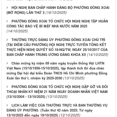
HỘI NGHỊ BAN CHẤP HÀNH ĐẢNG BỘ PHƯỜNG ĐỒNG XOÀI
(16/10/2025)
(MỞ RỘNG) LẦN THỨ 3
PHƯỜNG ĐỒNG XOÀI TỔ CHỨC HỘI NGHỊ NGHỊ TẬP HUẤN
CÔNG TÁC BẢO VỆ BÍ MẬT NHÀ NƯỚC NĂM 2025
(14/10/2025)
THƯỜNG TRỰC ĐẢNG ỦY PHƯỜNG ĐỒNG XOÀI CHỦ TRÌ
(TẠI ĐIỂM CẦU PHƯỜNG) HỘI NGHỊ TRỰC TUYẾN TỔNG KẾT
THỰC HIỆN NGHỊ QUYẾT SỐ 18-NQ/TW, NGÀY 25/10/2017 CỦA
(14/10/2025)
BAN CHẤP HÀNH TRUNG ƯƠNG ĐẢNG KHÓA XII
Chào mừng kỷ niệm 69 năm ngày truyền thống Hội LHTN
Việt Nam (15/10/1956-15/10/2025), lập thành tích thi đua chào
mừng Đại hội đại biểu Đoàn TNCS Hồ Chí Minh phường Đồng
(13/10/2025)
Xoài lần thứ I, nhiệm kỳ 2025-2030
PHƯỜNG ĐỒNG XOÀI TỔ CHỨC HỘI NGHỊ GẶP GỠ VÀ ĐỐI
THOẠI NHÂN KỶ NIỆM 21 NĂM NGÀY DOANH NHÂN VIỆT NAM
(13/10/2025)
(13/10/2004 - 13/10/2025)
LỊCH LÀM VIỆC CỦA THƯỜNG TRỰC VÀ BAN THƯỜNG VỤ
ĐẢNG ỦY PHƯỜNG (Tuần thứ 42 năm 2025; Từ ngày
(12/10/2025)
13/10/2025 đến ngày 19/10/2025)