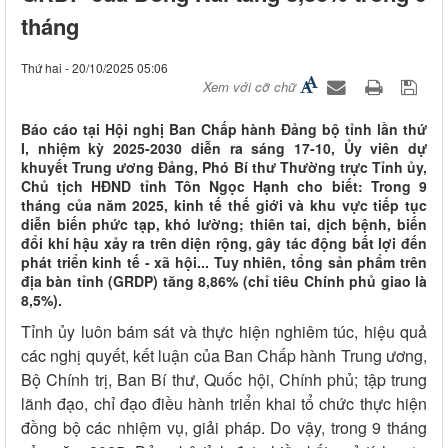
tháng
Thứ hai - 20/10/2025 05:06
Xem với cỡ chữ
Báo cáo tại Hội nghị Ban Chấp hành Đảng bộ tỉnh lần thứ
I, nhiệm kỳ 2025-2030 diễn ra sáng 17-10, Ủy viên dự
khuyết Trung ương Đảng, Phó Bí thư Thường trực Tỉnh ủy,
Chủ tịch HĐND tỉnh Tôn Ngọc Hạnh cho biết: Trong 9
tháng của năm 2025, kinh tế thế giới và khu vực tiếp tục
diễn biến phức tạp, khó lường; thiên tai, dịch bệnh, biến
đổi khí hậu xảy ra trên diện rộng, gây tác động bất lợi đến
phát triển kinh tế - xã hội... Tuy nhiên, tổng sản phẩm trên
địa bàn tỉnh (GRDP) tăng 8,86% (chỉ tiêu Chính phủ giao là
8,5%).
Tỉnh ủy luôn bám sát và thực hiện nghiêm túc, hiệu quả
các nghị quyết, kết luận của Ban Chấp hành Trung ương,
Bộ Chính trị, Ban Bí thư, Quốc hội, Chính phủ; tập trung
lãnh đạo, chỉ đạo điều hành triển khai tổ chức thực hiện
đồng bộ các nhiệm vụ, giải pháp. Do vậy, trong 9 tháng