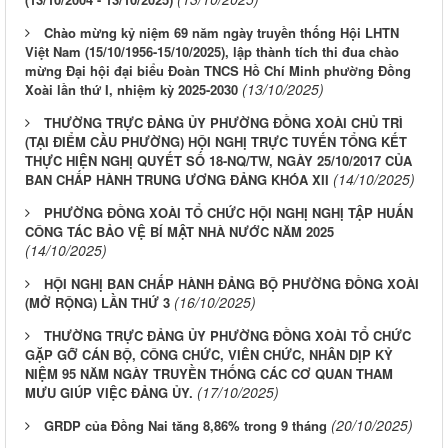
Chào mừng kỷ niệm 69 năm ngày truyền thống Hội LHTN
Việt Nam (15/10/1956-15/10/2025), lập thành tích thi đua chào
mừng Đại hội đại biểu Đoàn TNCS Hồ Chí Minh phường Đồng
(13/10/2025)
Xoài lần thứ I, nhiệm kỳ 2025-2030
THƯỜNG TRỰC ĐẢNG ỦY PHƯỜNG ĐỒNG XOÀI CHỦ TRÌ
(TẠI ĐIỂM CẦU PHƯỜNG) HỘI NGHỊ TRỰC TUYẾN TỔNG KẾT
THỰC HIỆN NGHỊ QUYẾT SỐ 18-NQ/TW, NGÀY 25/10/2017 CỦA
(14/10/2025)
BAN CHẤP HÀNH TRUNG ƯƠNG ĐẢNG KHÓA XII
PHƯỜNG ĐỒNG XOÀI TỔ CHỨC HỘI NGHỊ NGHỊ TẬP HUẤN
CÔNG TÁC BẢO VỆ BÍ MẬT NHÀ NƯỚC NĂM 2025
(14/10/2025)
HỘI NGHỊ BAN CHẤP HÀNH ĐẢNG BỘ PHƯỜNG ĐỒNG XOÀI
(16/10/2025)
(MỞ RỘNG) LẦN THỨ 3
THƯỜNG TRỰC ĐẢNG ỦY PHƯỜNG ĐỒNG XOÀI TỔ CHỨC
GẶP GỠ CÁN BỘ, CÔNG CHỨC, VIÊN CHỨC, NHÂN DỊP KỶ
NIỆM 95 NĂM NGÀY TRUYỀN THỐNG CÁC CƠ QUAN THAM
(17/10/2025)
MƯU GIÚP VIỆC ĐẢNG ỦY.
(20/10/2025)
GRDP của Đồng Nai tăng 8,86% trong 9 tháng