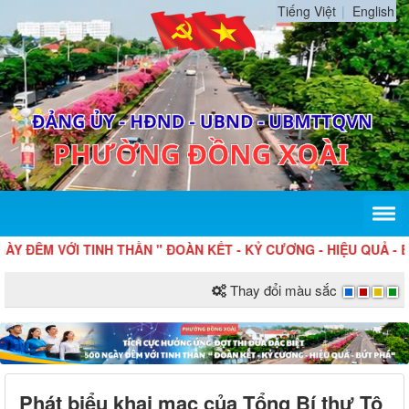
Tiếng Việt
English
I TINH THẦN " ĐOÀN KẾT - KỶ CƯƠNG - HIỆU QUẢ - BỨT PHÁ "
Thay đổi màu sắc
Phát biểu khai mạc của Tổng Bí thư Tô