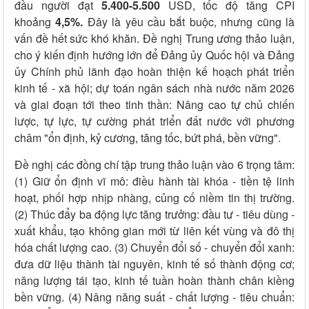
đầu người đạt
5.400-5.500
USD, tốc độ tăng CPI
khoảng
4,5%.
Đây là yêu cầu bắt buộc, nhưng cũng là
vấn đề hết sức khó khăn. Đề nghị Trung ương thảo luận,
cho ý kiến định hướng lớn để Đảng ủy Quốc hội và Đảng
ủy Chính phủ lãnh đạo hoàn thiện kế hoạch phát triển
kinh tế - xã hội; dự toán ngân sách nhà nước năm 2026
và giai đoạn tới theo tinh thần: Nâng cao tự chủ chiến
lược, tự lực, tự cường phát triển đất nước với phương
châm "ổn định, kỷ cương, tăng tốc, bứt phá, bền vững".
Đề nghị các đồng chí tập trung thảo luận vào 6 trọng tâm:
(1) Giữ ổn định vĩ mô: điều hành tài khóa - tiền tệ linh
hoạt, phối hợp nhịp nhàng, củng cố niềm tin thị trường.
(2) Thúc đẩy ba động lực tăng trưởng: đầu tư - tiêu dùng -
xuất khẩu, tạo không gian mới từ liên kết vùng và đô thị
hóa chất lượng cao. (3) Chuyển đổi số - chuyển đổi xanh:
đưa dữ liệu thành tài nguyên, kinh tế số thành động cơ;
năng lượng tái tạo, kinh tế tuần hoàn thành chân kiềng
bền vững. (4) Nâng năng suất - chất lượng - tiêu chuẩn: