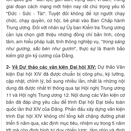
giai đoạn cách mạng mới hiện nay rất chú trọng yếu tố
"Đức - Sức - Tài". Tuyệt đối không để lọt người chạy
chức, chạy quyền, cơ hội, bè phái vào Ban Chấp hành
Trung ương. Đối với nhân sự Ủy ban Kiểm tra Trung ương
cần lựa chọn giới thiệu những đồng chí bản lĩnh, công
tâm, am hiểu pháp luật, tinh thông nghiệp vụ, "
trong sáng
như gương, sắc bén như gươm
", thực sự là thanh bảo
kiếm giữ gìn kỷ cương của Đảng.
2-
V
ề
D
ự thảo các văn kiện Đại hội XIV
:
Dự thảo Văn
kiện Đại hội XIV đã được chuẩn bị công phu, kỹ lưỡng,
cập nhật, chỉnh lý, bổ sung nhiều lần, nhất là những nội
dung đã được nhất trí thông qua tại Hội nghị Trung ương
11 và Hội nghị Trung ương 12. Nội dung các Văn kiện cơ
bản đã đáp ứng yêu cầu để trình Đại hội Đại biểu toàn
quốc lần thứ XIV của Đảng. Phấn đấu xây dựng văn kiện
trình Đại hội XIV không chỉ tổng kết chặng đường phát
triển 5 năm qua, xác định mục tiêu, nhiệm vụ trong 5 năm
tới mà còn định hình tư duy chiến lược, tầm nhìn và định