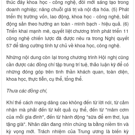
thúc đẩy khoa học - công nghệ, đổi mới sáng tạo trong
doanh nghiệp; nâng chuỗi giá trị và nội địa hóa. (5) Phát
triển thị trường vốn, lao động, khoa học - công nghệ, bất
động sản theo hướng an toàn - minh bạch - hiệu quả. (6)
Triển khai mạnh mẽ, quyết liệt chương trình phát triển 11
công nghệ chiến lược đã được nêu ra trong Nghị quyết
57 để tăng cường tính tự chủ về khoa học, công nghệ.
Những nội dung còn lại trong chương trình Hội nghị cũng
cần được các đồng chí tập trung trí tuệ, thảo luận kỹ để có
những đóng góp trên tinh thần khách quan, toàn diện,
khoa học, thực tiễn, cụ thể, tổng thể.
Thưa các đồng chí,
Khí thế cách mạng dâng cao không đến từ lời nói, từ cảm
nhận mà phải đến từ kết quả cụ thể, đến từ "mâm cơm
của mỗi gia đình", đến từ hành động "sữa để em thơ, lụa
tặng già". Nhân dân đang nhìn chúng ta bằng niềm tin và
kỳ vọng mới. Trách nhiệm của Trung ương là biến kỳ