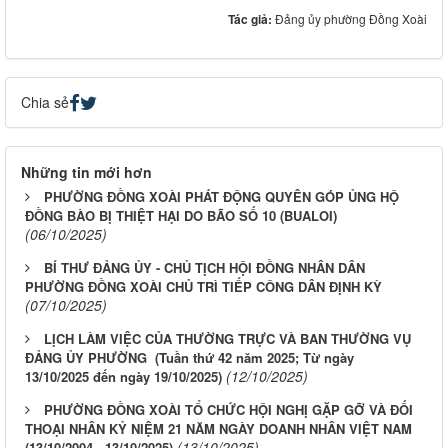
Tác giả:
Đảng ủy phường Đồng Xoài
Chia sẻ
Những tin mới hơn
PHƯỜNG ĐỒNG XOÀI PHÁT ĐỘNG QUYÊN GÓP ỦNG HỘ
ĐỒNG BÀO BỊ THIỆT HẠI DO BÃO SỐ 10 (BUALOI)
(06/10/2025)
BÍ THƯ ĐẢNG ỦY - CHỦ TỊCH HỘI ĐỒNG NHÂN DÂN
PHƯỜNG ĐỒNG XOÀI CHỦ TRÌ TIẾP CÔNG DÂN ĐỊNH KỲ
(07/10/2025)
LỊCH LÀM VIỆC CỦA THƯỜNG TRỰC VÀ BAN THƯỜNG VỤ
ĐẢNG ỦY PHƯỜNG (Tuần thứ 42 năm 2025; Từ ngày
(12/10/2025)
13/10/2025 đến ngày 19/10/2025)
PHƯỜNG ĐỒNG XOÀI TỔ CHỨC HỘI NGHỊ GẶP GỠ VÀ ĐỐI
THOẠI NHÂN KỶ NIỆM 21 NĂM NGÀY DOANH NHÂN VIỆT NAM
(13/10/2025)
(13/10/2004 - 13/10/2025)