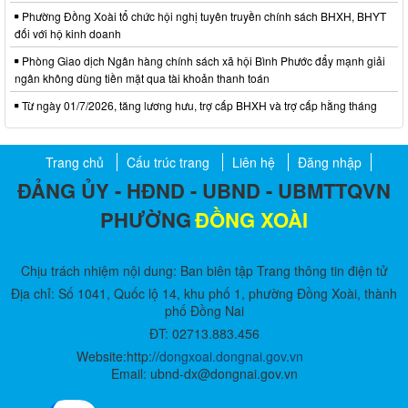
Phường Đồng Xoài tổ chức hội nghị tuyên truyền chính sách BHXH, BHYT
đối với hộ kinh doanh
Phòng Giao dịch Ngân hàng chính sách xã hội Bình Phước đẩy mạnh giải
ngân không dùng tiền mặt qua tài khoản thanh toán
Từ ngày 01/7/2026, tăng lương hưu, trợ cấp BHXH và trợ cấp hằng tháng
Trang chủ
Cấu trúc trang
Liên hệ
Đăng nhập
ĐẢNG ỦY - HĐND - UBND - UBMTTQVN
PHƯỜNG
ĐỒNG XOÀI
Chịu trách nhiệm nội dung: Ban biên tập Trang thông tin điện tử
Địa chỉ: Số 1041, Quốc lộ 14, khu phố 1, phường Đồng Xoài, thành
phố Đồng Nai
ĐT: 02713.883.456
Website:http://
dongxoai.dongnai.gov.vn
Email: ubnd-dx@dongnai.gov.vn​