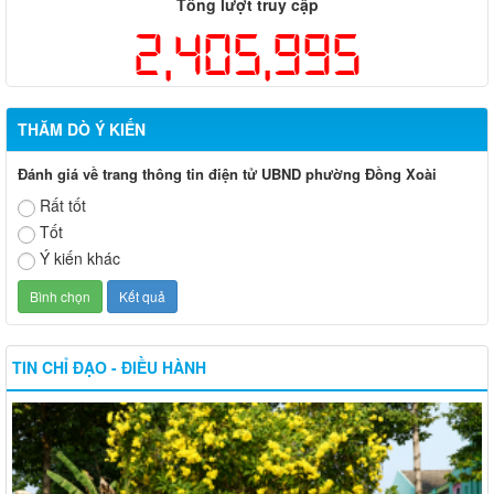
Tổng lượt truy cập
2,405,995
THĂM DÒ Ý KIẾN
Đánh giá về trang thông tin điện tử UBND phường Đồng Xoài
Rất tốt
Tốt
Ý kiến khác
TIN CHỈ ĐẠO - ĐIỀU HÀNH