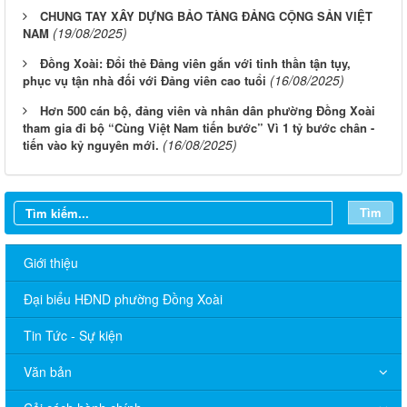
CHUNG TAY XÂY DỰNG BẢO TÀNG ĐẢNG CỘNG SẢN VIỆT
(19/08/2025)
NAM
Đồng Xoài: Đổi thẻ Đảng viên gắn với tinh thần tận tụy,
(16/08/2025)
phục vụ tận nhà đối với Đảng viên cao tuổi
Hơn 500 cán bộ, đảng viên và nhân dân phường Đồng Xoài
tham gia đi bộ “Cùng Việt Nam tiến bước” Vì 1 tỷ bước chân -
(16/08/2025)
tiến vào kỷ nguyên mới.
Tìm
Giới thiệu
Đại biểu HĐND phường Đồng Xoài
Tin Tức - Sự kiện
Văn bản