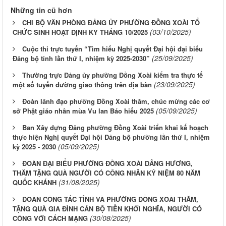
Những tin cũ hơn
CHI BỘ VĂN PHÒNG ĐẢNG ỦY PHƯỜNG ĐỒNG XOÀI TỔ
(03/10/2025)
CHỨC SINH HOẠT ĐỊNH KỲ THÁNG 10/2025
Cuộc thi trực tuyến “Tìm hiểu Nghị quyết Đại hội đại biểu
(25/09/2025)
Đảng bộ tỉnh lần thứ I, nhiệm kỳ 2025-2030”
Thường trực Đảng ủy phường Đồng Xoài kiểm tra thực tế
(23/09/2025)
một số tuyến đường giao thông trên địa bàn
Đoàn lãnh đạo phường Đồng Xoài thăm, chúc mừng các cơ
(05/09/2025)
sở Phật giáo nhân mùa Vu lan Báo hiếu 2025
Ban Xây dựng Đảng phường Đồng Xoài triển khai kế hoạch
thực hiện Nghị quyết Đại hội Đảng bộ phường lần thứ I, nhiệm
(05/09/2025)
kỳ 2025 - 2030
ĐOÀN ĐẠI BIỂU PHƯỜNG ĐỒNG XOÀI DÂNG HƯƠNG,
THĂM TẶNG QUÀ NGƯỜI CÓ CÔNG NHÂN KỶ NIỆM 80 NĂM
(31/08/2025)
QUỐC KHÁNH
ĐOÀN CÔNG TÁC TỈNH VÀ PHƯỜNG ĐỒNG XOÀI THĂM,
TẶNG QUÀ GIA ĐÌNH CÁN BỘ TIỀN KHỞI NGHĨA, NGƯỜI CÓ
(30/08/2025)
CÔNG VỚI CÁCH MẠNG