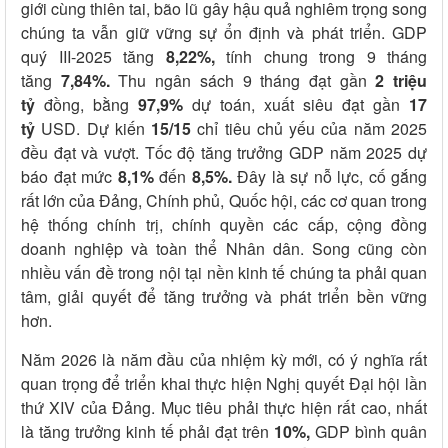
giới cùng thiên tai, bão lũ gây hậu quả nghiêm trọng song
chúng ta vẫn giữ vững sự ổn định và phát triển. GDP
quý III-2025 tăng
8,22%,
tính chung trong 9 tháng
tăng
7,84%.
Thu ngân sách 9 tháng đạt gần
2 triệu
tỷ
đồng, bằng
97,9%
dự toán, xuất siêu đạt gần
17
tỷ
USD. Dự kiến
15/15
chỉ tiêu chủ yếu của năm 2025
đều đạt và vượt. Tốc độ tăng trưởng GDP năm 2025 dự
báo đạt mức
8,1%
đến
8,5%.
Đây là sự nỗ lực, cố gắng
rất lớn của Đảng, Chính phủ, Quốc hội, các cơ quan trong
hệ thống chính trị, chính quyền các cấp, cộng đồng
doanh nghiệp và toàn thể Nhân dân. Song cũng còn
nhiều vấn đề trong nội tại nền kinh tế chúng ta phải quan
tâm, giải quyết để tăng trưởng và phát triển bền vững
hơn.
Năm 2026 là năm đầu của nhiệm kỳ mới, có ý nghĩa rất
quan trọng để triển khai thực hiện Nghị quyết Đại hội lần
thứ XIV của Đảng. Mục tiêu phải thực hiện rất cao, nhất
là tăng trưởng kinh tế phải đạt trên
10%,
GDP bình quân