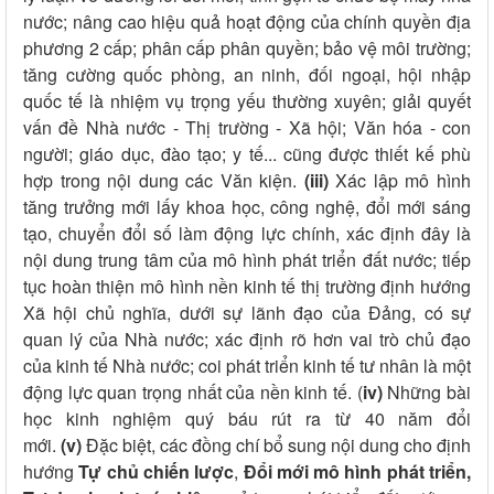
nước; nâng cao hiệu quả hoạt động của chính quyền địa
phương 2 cấp; phân cấp phân quyền; bảo vệ môi trường;
tăng cường quốc phòng, an ninh, đối ngoại, hội nhập
quốc tế là nhiệm vụ trọng yếu thường xuyên; giải quyết
vấn đề Nhà nước - Thị trường - Xã hội; Văn hóa - con
người; giáo dục, đào tạo; y tế... cũng được thiết kế phù
hợp trong nội dung các Văn kiện.
(iii)
Xác lập mô hình
tăng trưởng mới lấy khoa học, công nghệ, đổi mới sáng
tạo, chuyển đổi số làm động lực chính, xác định đây là
nội dung trung tâm của mô hình phát triển đất nước; tiếp
tục hoàn thiện mô hình nền kinh tế thị trường định hướng
Xã hội chủ nghĩa, dưới sự lãnh đạo của Đảng, có sự
quan lý của Nhà nước; xác định rõ hơn vai trò chủ đạo
của kinh tế Nhà nước; coi phát triển kinh tế tư nhân là một
động lực quan trọng nhất của nền kinh tế. (
iv)
Những bài
học kinh nghiệm quý báu rút ra từ 40 năm đổi
mới.
(v)
Đặc biệt, các đồng chí bổ sung nội dung cho định
hướng
Tự chủ chiến lược
,
Đổi mới mô hình phát triển,