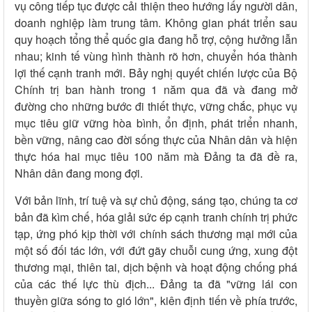
vụ công tiếp tục được cải thiện theo hướng lấy người dân,
doanh nghiệp làm trung tâm. Không gian phát triển sau
quy hoạch tổng thể quốc gia đang hỗ trợ, cộng hưởng lẫn
nhau; kinh tế vùng hình thành rõ hơn, chuyển hóa thành
lợi thế cạnh tranh mới. Bảy nghị quyết chiến lược của Bộ
Chính trị ban hành trong 1 năm qua đã và đang mở
đường cho những bước đi thiết thực, vững chắc, phục vụ
mục tiêu giữ vững hòa bình, ổn định, phát triển nhanh,
bền vững, nâng cao đời sống thực của Nhân dân và hiện
thực hóa hai mục tiêu 100 năm mà Đảng ta đã đề ra,
Nhân dân đang mong đợi.
Với bản lĩnh, trí tuệ và sự chủ động, sáng tạo, chúng ta cơ
bản đã kìm chế, hóa giải sức ép cạnh tranh chính trị phức
tạp, ứng phó kịp thời với chính sách thương mại mới của
một số đối tác lớn, với đứt gãy chuỗi cung ứng, xung đột
thương mại, thiên tai, dịch bệnh và hoạt động chống phá
của các thế lực thù địch... Đảng ta đã "vững lái con
thuyền giữa sóng to gió lớn", kiên định tiến về phía trước,