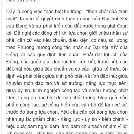
Đây là công việc "đặc biệt hệ trọng", "then chốt của then
chốt", là yếu tố quyết định thành công của Đại hội XIV
của Đảng và sự phát triển của đất nước trong giai đoạn
tới. Đề nghị các đồng chí khi lựa chọn giới thiệu nhân sự
phải căn cứ vào tiêu chuẩn, điều kiện, cơ cấu, số lượng
theo Phương hướng công tác nhân sự Đại hội XIV của
Đảng và các quy định liên quan. Phải đặt lợi ích của
Đảng, của quốc gia, dân tộc lên trên hết, trước hết; cân
đối, hài hòa giữa tiêu chuẩn và cơ cấu; giữa kế thừa, ổn
định và phát triển; giữa tính phổ biến và tính đặc thù; giữa
chuyên môn đào tạo và sở trường, năng lực thực tiễn;
giữa uy tín, kinh nghiệm công tác và chiều hướng phát
triển; trong đó đặc biệt đề cao chất lượng, hiệu quả, sản
phẩm công tác, sự cống hiến của cán bộ để làm cơ sở,
thước đo trong lựa chọn. Yêu cầu căn cốt trong lựa chọn
nhân sự là: phẩm chất - năng lực - uy tín - liêm chính -
hiệu quả; dám nghĩ, dám làm, dám chịu trách nhiệm vì lợi
ích quốc gia - dân tộc; gần dân, trọng dân, vì dân; Trong