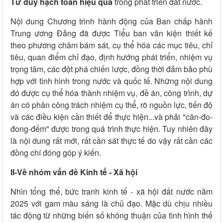
Tư duy hạch toán hiệu quả
trong phát triển đất nước.
Nội dung Chương trình hành động của Ban chấp hành
Trung ương Đảng đã được Tiểu ban văn kiện thiết kế
theo phương châm bám sát, cụ thể hóa các mục tiêu, chỉ
tiêu, quan điểm chỉ đạo, định hướng phát triển, nhiệm vụ
trọng tâm, các đột phá chiến lược, đồng thời đảm bảo phù
hợp với tình hình trong nước và quốc tế. Những nội dung
đó được cụ thể hóa thành nhiệm vụ, đề án, công trình, dự
án có phân công trách nhiệm cụ thể, rõ nguồn lực, tiến độ
và các điều kiện cần thiết để thực hiện...và phải "cân-đo-
đong-đếm" được trong quá trình thực hiện. Tuy nhiên đây
là nội dung rất mới, rất cần sát thực tế do vậy rất cần các
đồng chí đóng góp ý kiến.
II-Về nhóm vấn đề Kinh tế - Xã hội
Nhìn tổng thể, bức tranh kinh tế - xã hội đất nước năm
2025 với gam màu sáng là chủ đạo. Mặc dù chịu nhiều
tác động từ những biến số không thuận của tình hình thế