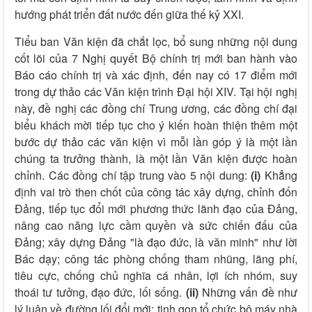
hướng phát triển đất nước đến giữa thế kỷ XXI.
Tiểu ban Văn kiện đã chắt lọc, bổ sung những nội dung
cốt lõi của 7 Nghị quyết Bộ chính trị mới ban hành vào
Báo cáo chính trị và xác định, đến nay có 17 điểm mới
trong dự thảo các Văn kiện trình Đại hội XIV. Tại hội nghị
này, đề nghị các đồng chí Trung ương, các đồng chí đại
biểu khách mời tiếp tục cho ý kiến hoàn thiện thêm một
bước dự thảo các văn kiện vì mỗi lần góp ý là một lần
chúng ta trưởng thành, là một lần Văn kiện được hoàn
chỉnh. Các đồng chí tập trung vào 5 nội dung:
(i)
Khẳng
định vai trò then chốt của công tác xây dựng, chỉnh đốn
Đảng, tiếp tục đổi mới phương thức lãnh đạo của Đảng,
nâng cao năng lực cầm quyền và sức chiến đấu của
Đảng; xây dựng Đảng "là đạo đức, là văn minh" như lời
Bác dạy; công tác phòng chống tham nhũng, lãng phí,
tiêu cực, chống chủ nghĩa cá nhân, lợi ích nhóm, suy
thoái tư tưởng, đạo đức, lối sống.
(ii)
Những vấn đề như
lý luận về đường lối đổi mới; tinh gọn tổ chức bộ máy nhà