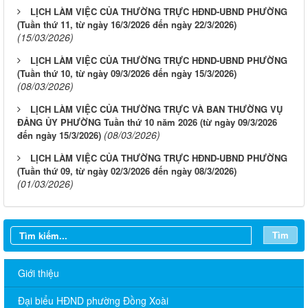
LỊCH LÀM VIỆC CỦA THƯỜNG TRỰC HĐND-UBND PHƯỜNG
(Tuần thứ 11, từ ngày 16/3/2026 đến ngày 22/3/2026)
(15/03/2026)
LỊCH LÀM VIỆC CỦA THƯỜNG TRỰC HĐND-UBND PHƯỜNG
(Tuần thứ 10, từ ngày 09/3/2026 đến ngày 15/3/2026)
(08/03/2026)
LỊCH LÀM VIỆC CỦA THƯỜNG TRỰC VÀ BAN THƯỜNG VỤ
ĐẢNG ỦY PHƯỜNG Tuần thứ 10 năm 2026 (từ ngày 09/3/2026
(08/03/2026)
đến ngày 15/3/2026)
LỊCH LÀM VIỆC CỦA THƯỜNG TRỰC HĐND-UBND PHƯỜNG
(Tuần thứ 09, từ ngày 02/3/2026 đến ngày 08/3/2026)
(01/03/2026)
Tìm
Giới thiệu
Đại biểu HĐND phường Đồng Xoài