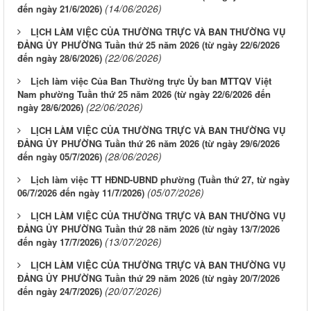
(14/06/2026)
đến ngày 21/6/2026)
LỊCH LÀM VIỆC CỦA THƯỜNG TRỰC VÀ BAN THƯỜNG VỤ
ĐẢNG ỦY PHƯỜNG Tuần thứ 25 năm 2026 (từ ngày 22/6/2026
(22/06/2026)
đến ngày 28/6/2026)
Lịch làm việc Của Ban Thường trực Ủy ban MTTQV Việt
Nam phường Tuần thứ 25 năm 2026 (từ ngày 22/6/2026 đến
(22/06/2026)
ngày 28/6/2026)
LỊCH LÀM VIỆC CỦA THƯỜNG TRỰC VÀ BAN THƯỜNG VỤ
ĐẢNG ỦY PHƯỜNG Tuần thứ 26 năm 2026 (từ ngày 29/6/2026
(28/06/2026)
đến ngày 05/7/2026)
Lịch làm việc TT HĐND-UBND phường (Tuần thứ 27, từ ngày
(05/07/2026)
06/7/2026 đến ngày 11/7/2026)
LỊCH LÀM VIỆC CỦA THƯỜNG TRỰC VÀ BAN THƯỜNG VỤ
ĐẢNG ỦY PHƯỜNG Tuần thứ 28 năm 2026 (từ ngày 13/7/2026
(13/07/2026)
đến ngày 17/7/2026)
LỊCH LÀM VIỆC CỦA THƯỜNG TRỰC VÀ BAN THƯỜNG VỤ
ĐẢNG ỦY PHƯỜNG Tuần thứ 29 năm 2026 (từ ngày 20/7/2026
(20/07/2026)
đến ngày 24/7/2026)