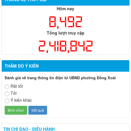
Hôm nay
8,492
Tổng lượt truy cập
2,418,842
THĂM DÒ Ý KIẾN
Đánh giá về trang thông tin điện tử UBND phường Đồng Xoài
Rất tốt
Tốt
Ý kiến khác
TIN CHỈ ĐẠO - ĐIỀU HÀNH