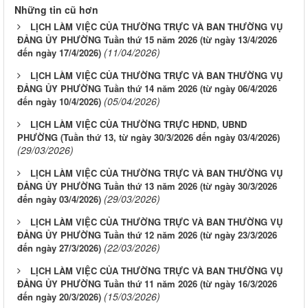
Những tin cũ hơn
LỊCH LÀM VIỆC CỦA THƯỜNG TRỰC VÀ BAN THƯỜNG VỤ
ĐẢNG ỦY PHƯỜNG Tuần thứ 15 năm 2026 (từ ngày 13/4/2026
(11/04/2026)
đến ngày 17/4/2026)
LỊCH LÀM VIỆC CỦA THƯỜNG TRỰC VÀ BAN THƯỜNG VỤ
ĐẢNG ỦY PHƯỜNG Tuần thứ 14 năm 2026 (từ ngày 06/4/2026
(05/04/2026)
đến ngày 10/4/2026)
LỊCH LÀM VIỆC CỦA THƯỜNG TRỰC HĐND, UBND
PHƯỜNG (Tuần thứ 13, từ ngày 30/3/2026 đến ngày 03/4/2026)
(29/03/2026)
LỊCH LÀM VIỆC CỦA THƯỜNG TRỰC VÀ BAN THƯỜNG VỤ
ĐẢNG ỦY PHƯỜNG Tuần thứ 13 năm 2026 (từ ngày 30/3/2026
(29/03/2026)
đến ngày 03/4/2026)
LỊCH LÀM VIỆC CỦA THƯỜNG TRỰC VÀ BAN THƯỜNG VỤ
ĐẢNG ỦY PHƯỜNG Tuần thứ 12 năm 2026 (từ ngày 23/3/2026
(22/03/2026)
đến ngày 27/3/2026)
LỊCH LÀM VIỆC CỦA THƯỜNG TRỰC VÀ BAN THƯỜNG VỤ
ĐẢNG ỦY PHƯỜNG Tuần thứ 11 năm 2026 (từ ngày 16/3/2026
(15/03/2026)
đến ngày 20/3/2026)