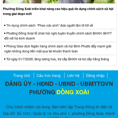
Phường Đồng Xoài triển khai nâng cao hiệu quả tín dụng chính sách xã hội
trong giai đoạn mới
Tín dụng chính sách: “Phao cứu sinh” đưa người lầm lỡ trở về
Phường Đồng Xoài tổ chức hội nghị tuyên truyền chính sách BHXH, BHYT
đối với hộ kinh doanh
Phòng Giao dịch Ngân hàng chính sách xã hội Bình Phước đẩy mạnh giải
ngân không dùng tiền mặt qua tài khoản thanh toán
Từ ngày 01/7/2026, tăng lương hưu, trợ cấp BHXH và trợ cấp hằng tháng
Trang chủ
Cấu trúc trang
Liên hệ
Đăng nhập
ĐẢNG ỦY - HĐND - UBND - UBMTTQVN
PHƯỜNG
ĐỒNG XOÀI
Chịu trách nhiệm nội dung: Ban biên tập Trang thông tin điện tử
Địa chỉ: Số 1041, Quốc lộ 14, khu phố 1, phường Đồng Xoài, thành