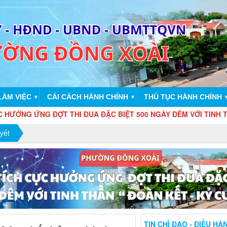
LÀM VIỆC
CẢI CÁCH HÀNH CHÍNH
THỦ TỤC HÀNH CHÍNH
▼
▼
NG ĐỢT THI ĐUA ĐẶC BIỆT 500 NGÀY ĐÊM VỚI TINH THẦN " ĐO
yết
TIN CHỈ ĐẠO - ĐIỀU HÀ