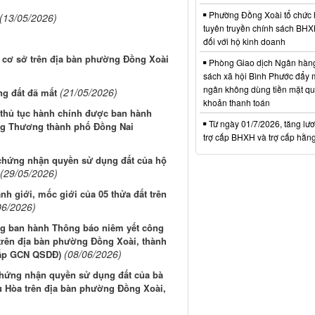
Phường Đồng Xoài tổ chức 
(13/05/2026)
tuyên truyền chính sách BH
đối với hộ kinh doanh
 cơ sở trên địa bàn phường Đồng Xoài
Phòng Giao dịch Ngân hàng
sách xã hội Bình Phước đẩy 
ngân không dùng tiền mặt qua
(21/05/2026)
ng đất đã mất
khoản thanh toán
thủ tục hành chính được ban hành
Từ ngày 01/7/2026, tăng lư
ng Thương thành phố Đồng Nai
trợ cấp BHXH và trợ cấp hằn
chứng nhận quyền sử dụng đất của hộ
(29/05/2026)
nh giới, mốc giới của 05 thửa đất trên
06/2026)
g ban hành Thông báo niêm yết công
t trên địa bàn phường Đồng Xoài, thành
(08/06/2026)
cấp GCN QSDĐ)
chứng nhận quyền sử dụng đất của bà
u Hòa trên địa bàn phường Đồng Xoài,