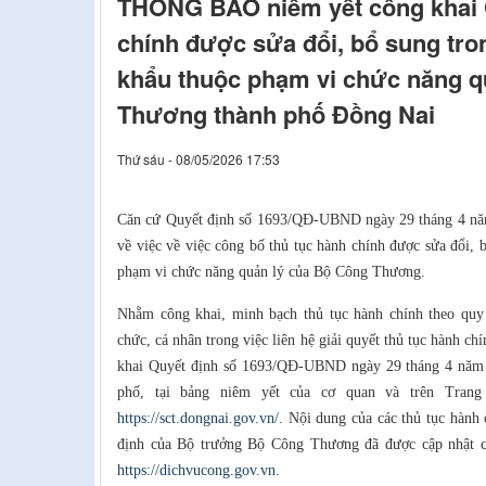
THÔNG BÁO niêm yết công khai 
chính được sửa đổi, bổ sung tro
khẩu thuộc phạm vi chức năng q
Thương thành phố Đồng Nai
Thứ sáu - 08/05/2026 17:53
Căn cứ Quyết định số 1693/QĐ-UBND ngày 29 tháng 4 nă
về việc về việc công bố thủ tục hành chính được sửa đổi, 
phạm vi chức năng quản lý của Bộ Công Thương.
Nhằm công khai, minh bạch thủ tục hành chính theo quy đ
chức, cá nhân trong việc liên hệ giải quyết thủ tục hành c
khai Quyết định số 1693/QĐ-UBND ngày 29 tháng 4 năm 
phố, tại bảng niêm yết của cơ quan và trên Trang 
https://sct.dongnai.gov.vn/
. Nội dung của các thủ tục hành 
định của Bộ trưởng Bộ Công Thương đã được cập nhật c
https://dichvucong.gov.vn
.