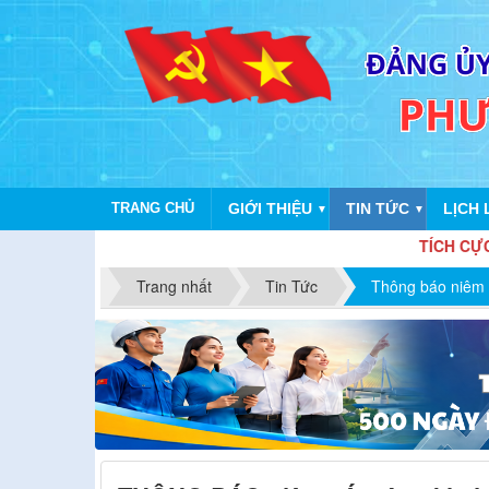
TRANG CHỦ
GIỚI THIỆU
TIN TỨC
LỊCH 
▼
▼
TÍCH CỰC HƯỞNG Ứ
Trang nhất
Tin Tức
Thông báo niêm 