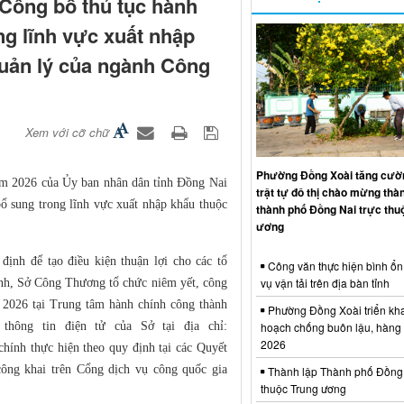
Công bố thủ tục hành
ng lĩnh vực xuất nhập
uản lý của ngành Công
Xem với cỡ chữ
Phường Đồng Xoài tăng cườn
m 2026 của Ủy ban nhân dân tỉnh Đồng Nai
trật tự đô thị chào mừng thà
bổ sung trong lĩnh vực xuất nhập khẩu thuộc
thành phố Đồng Nai trực thu
ương
ịnh để tạo điều kiện thuận lợi cho các tổ
Công văn thực hiện bình ổn 
vụ vận tải trên địa bàn tỉnh
hính, Sở Công Thương tổ chức niêm yết, công
2026 tại Trung tâm hành chính công thành
Phường Đồng Xoài triển kh
hoạch chống buôn lậu, hàng
thông tin điện tử của Sở tại địa chỉ:
2026
chính thực hiện theo quy định tại các Quyết
ông khai trên Cổng dịch vụ công quốc gia
Thành lập Thành phố Đồng 
thuộc Trung ương