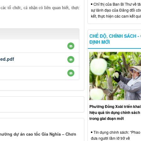
Chỉ thị của Ban Bí Thư về t
ác tổ chức, cá nhận có liên quan biết, thực
sự lãnh đạo của Đảng đối côn
kết, thực hiện các cam kết qu
CHẾ ĐỘ, CHÍNH SÁCH -
ĐỊNH MỚI
ned.pdf
Phường Đồng Xoài triển khai
hiệu quả tín dụng chính sách 
trong giai đoạn mới
Tín dụng chính sách: “Phao 
 thường dự án cao tốc Gia Nghĩa – Chơn
đưa người lầm lỡ trở về