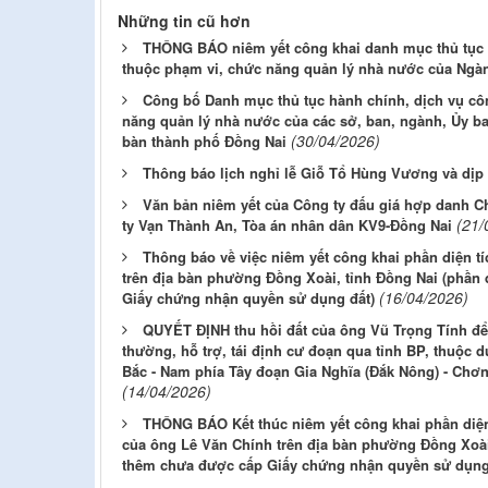
Những tin cũ hơn
THÔNG BÁO niêm yết công khai danh mục thủ tục h
thuộc phạm vi, chức năng quản lý nhà nước của Ngà
Công bố Danh mục thủ tục hành chính, dịch vụ cô
năng quản lý nhà nước của các sở, ban, ngành, Ủy ba
(30/04/2026)
bàn thành phố Đồng Nai
Thông báo lịch nghỉ lễ Giỗ Tổ Hùng Vương và dịp 
Văn bản niêm yết của Công ty đấu giá hợp danh
(21/
ty Vạn Thành An, Tòa án nhân dân KV9-Đồng Nai
Thông báo về việc niêm yết công khai phần diện tí
trên địa bàn phường Đồng Xoài, tỉnh Đồng Nai (phần 
(16/04/2026)
Giấy chứng nhận quyền sử dụng đất)
QUYẾT ĐỊNH thu hồi đất của ông Vũ Trọng Tính để 
thường, hỗ trợ, tái định cư đoạn qua tỉnh BP, thuộc
Bắc - Nam phía Tây đoạn Gia Nghĩa (Đắk Nông) - Chơn
(14/04/2026)
THÔNG BÁO Kết thúc niêm yết công khai phần diện 
của ông Lê Văn Chính trên địa bàn phường Đồng Xoài 
thêm chưa được cấp Giấy chứng nhận quyền sử dụng