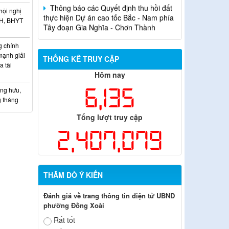
thực hiện Dự án cao tốc Bắc - Nam phía
hội nghị
Tây đoạn Gia Nghĩa - Chơn Thành
XH, BHYT
 chính
mạnh giải
THỐNG KÊ TRUY CẬP
 tài
Hôm nay
6,135
ơng hưu,
g tháng
Tổng lượt truy cập
2,407,079
THĂM DÒ Ý KIẾN
Đánh giá về trang thông tin điện tử UBND
phường Đồng Xoài
Rất tốt