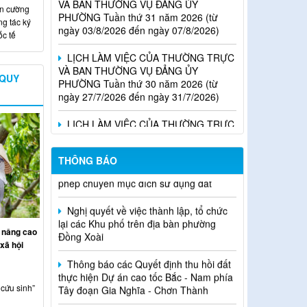
ngày 03/8/2026 đến ngày 07/8/2026)
ăn cường
g tác ký
ốc tế
LỊCH LÀM VIỆC CỦA THƯỜNG TRỰC
VÀ BAN THƯỜNG VỤ ĐẢNG ỦY
PHƯỜNG Tuần thứ 30 năm 2026 (từ
ngày 27/7/2026 đến ngày 31/7/2026)
 QUY
LỊCH LÀM VIỆC CỦA THƯỜNG TRỰC
VÀ BAN THƯỜNG VỤ ĐẢNG ỦY
PHƯỜNG Tuần thứ 29 năm 2026 (từ
ngày 20/7/2026 đến ngày 24/7/2026)
Thông báo Quyết định về việc cho
THÔNG BÁO
phép chuyển mục đích sử dụng đất
Nghị quyết về việc thành lập, tổ chức
lại các Khu phố trên địa bàn phường
Đồng Xoài
 nâng cao
xã hội
Thông báo các Quyết định thu hồi đất
thực hiện Dự án cao tốc Bắc - Nam phía
Tây đoạn Gia Nghĩa - Chơn Thành
cứu sinh”
Thông báo các Quyết định thu hồi đất