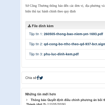
Sở Công Thương thông báo đến các đơn vị, địa phương và c
hiện thủ tục hành chính theo quy định
File đính kèm
Tập tin 1:
260505-thong-bao-niem-yet-1693.pdf
Tập tin 2:
qd-cong-bo-tthc-theo-qd-937-bct.sig
Tập tin 3:
phu-luc-dinh-kem.pdf
Chia sẻ
Những tin mới hơn
Thông báo Quyết định điều chỉnh phương án bồi
(12/05/2026)
Thành (đợt 2)