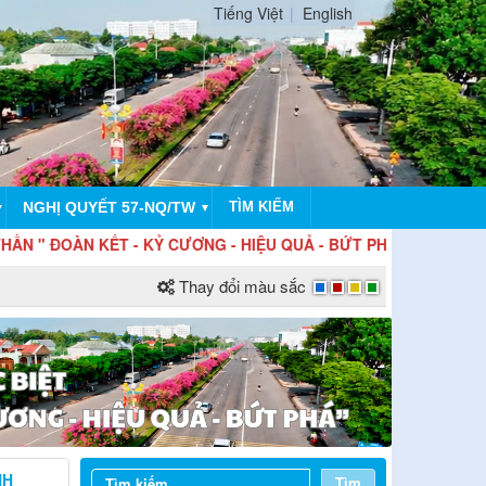
Tiếng Việt
English
NGHỊ QUYẾT 57-NQ/TW
TÌM KIẾM
▼
▼
ÀN KẾT - KỶ CƯƠNG - HIỆU QUẢ - BỨT PHÁ "
Thay đổi màu sắc
NH
Tìm