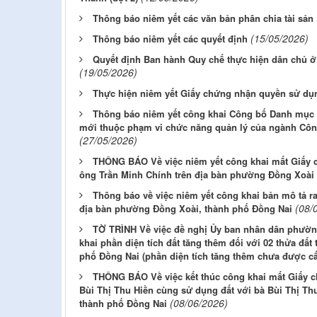
Thông báo niêm yết các văn bản phân chia tài sản
(15/05/2026)
Thông báo niêm yết các quyết định
Quyết định Ban hành Quy chế thực hiện dân chủ ở
(19/05/2026)
Thực hiện niêm yết Giấy chứng nhận quyền sử dụ
Thông báo niêm yết công khai Công bố Danh mục 
mới thuộc phạm vi chức năng quản lý của ngành Cô
(27/05/2026)
THÔNG BÁO Về việc niêm yết công khai mất Giấy 
ông Trần Minh Chính trên địa bàn phường Đồng Xoài
Thông báo về việc niêm yết công khai bản mô tả ra
(08/
địa bàn phường Đồng Xoài, thành phố Đồng Nai
TỜ TRÌNH Về việc đề nghị Ủy ban nhân dân phườn
khai phần diện tích đất tăng thêm đối với 02 thửa đấ
phố Đồng Nai (phần diện tích tăng thêm chưa được 
THÔNG BÁO Về việc kết thúc công khai mất Giấy 
Bùi Thị Thu Hiền cùng sử dụng đất với bà Bùi Thị Th
(08/06/2026)
thành phố Đồng Nai