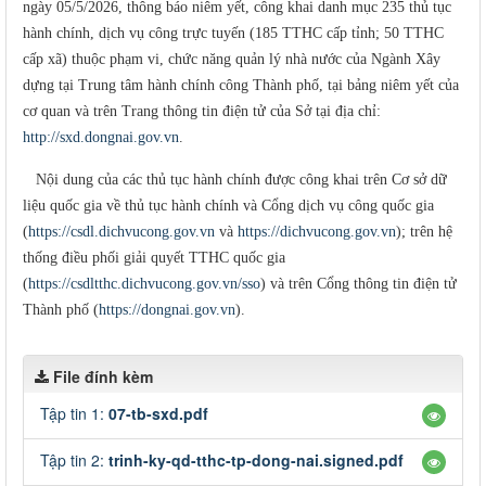
ngày 05/5/2026, thông báo niêm yết, công khai danh mục 235 thủ tục
hành chính, dịch vụ công trực tuyến (185 TTHC cấp tỉnh; 50 TTHC
cấp xã) thuộc phạm vi, chức năng quản lý nhà nước của Ngành Xây
dựng tại Trung tâm hành chính công Thành phố, tại bảng niêm yết của
cơ quan và trên Trang thông tin điện tử của Sở tại địa chỉ:
http://sxd.dongnai.gov.vn
.
Nội dung của các thủ tục hành chính được công khai trên Cơ sở dữ
liệu quốc gia về thủ tục hành chính và Cổng dịch vụ công quốc gia
(
https://csdl.dichvucong.gov.vn
và
https://dichvucong.gov.vn
); trên hệ
thống điều phối giải quyết TTHC quốc gia
(
https://csdltthc.dichvucong.gov.vn/sso
) và trên Cổng thông tin điện tử
Thành phố (
https://dongnai.gov.vn
).
File đính kèm
Tập tin 1:
07-tb-sxd.pdf
Tập tin 2:
trinh-ky-qd-tthc-tp-dong-nai.signed.pdf