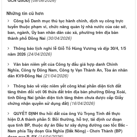
(08/06/2026)
GCN QSDĐ)
Những tin cũ hơn
Công bố Danh mục thủ tục hành chính, dịch vụ công trực
tuyến thuộc phạm vi, chức năng quản lý nhà nước của các sở,
ban, ngành, Ủy ban nhân dân các xã, phường trên địa bàn
(30/04/2026)
thành phố Đồng Nai
Thông báo lịch nghỉ lễ Giỗ Tổ Hùng Vương và dịp 30/4, 1/5
(24/04/2026)
năm 2026
Văn bản niêm yết của Công ty đấu giá hợp danh Chính
Nghĩa, Công ty Đông Nam, Công ty Vạn Thành An, Tòa án nhân
(21/04/2026)
dân KV9-Đồng Nai
Thông báo về việc niêm yết công khai phần diện tích đất
tăng thêm đối với 06 thửa đất trên địa bàn phường Đồng Xoài,
tỉnh Đồng Nai (phần diện tích tăng thêm chưa được cấp Giấy
(16/04/2026)
chứng nhận quyền sử dụng đất)
QUYẾT ĐỊNH thu hồi đất của ông Vũ Trọng Tính để thực
hiện D.A thành phần 5: Bồi thường, hỗ trợ, tái định cư đoạn
qua tỉnh BP, thuộc dự án Đầu tư xây dựng đường cao tốc Bắc -
Nam phía Tây đoạn Gia Nghĩa (Đắk Nông) - Chơn Thành (BP)
(14/04/2026)
đoạn qua P. ĐX