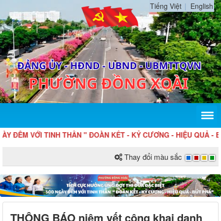
Tiếng Việt
English
M VỚI TINH THẦN " ĐOÀN KẾT - KỶ CƯƠNG - HIỆU QUẢ - BỨT P
Thay đổi màu sắc
THÔNG BÁO niêm yết công khai danh