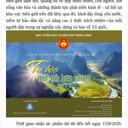
biên giới lãnh thổ, quảng bá vẻ đẹp thiên nhiên, con người, đời
sống văn hóa và những thành tựu phát triển kinh tế - xã hội tại
khu vực biên giới trên đất liền; qua đó, khơi dậy lòng yêu nước,
niềm tự hào dân tộc và nâng cao ý thức trách nhiệm của mỗi
người dân trong sự nghiệp xây dựng và bảo vệ Tổ quốc.
Thời gian nhận tác phẩm dự thi đến hết ngày 15/8/2026.