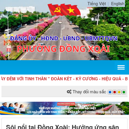
Tiếng Việt
English
 VỚI TINH THẦN " ĐOÀN KẾT - KỶ CƯƠNG - HIỆU QUẢ - BỨT PH
Thay đổi màu sắc
Sôi nổi tại Đồng Xoài: Hưởng ứng sân