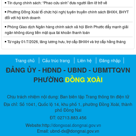
Tín dụng chính sách: “Phao cứu sinh” đưa người lầm lỡ trở về
Phường Đồng Xoài tổ chức hội nghị tuyên truyền chính sách BHXH, BHYT
đối với hộ kinh doanh
Phòng Giao dịch Ngân hàng chính sách xã hội Bình Phước đẩy mạnh giải
ngân không dùng tiền mặt qua tài khoản thanh toán
Từ ngày 01/7/2026, tăng lương hưu, trợ cấp BHXH và trợ cấp hằng tháng
Trang chủ
Cấu trúc trang
Liên hệ
Đăng nhập
ĐẢNG ỦY - HĐND - UBND - UBMTTQVN
PHƯỜNG
ĐỒNG XOÀI
Chịu trách nhiệm nội dung: Ban biên tập Trang thông tin điện tử
Địa chỉ: Số 1041, Quốc lộ 14, khu phố 1, phường Đồng Xoài, thành
phố Đồng Nai
ĐT: 02713.883.456
Website:http://
dongxoai.dongnai.gov.vn
Email: ubnd-dx@dongnai.gov.vn​