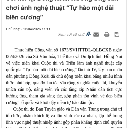
chơi ảnh nghệ thuật “Tự hào một dải
biên cương”
Chủ nhật - 12/04/2026 11:11
Xem với cỡ chữ
Thực hiện Công văn số 1673/SVHTTDL-QLBCXB ngày
06/4/2026 của Sở Văn hóa, Thể thao và Du lịch tỉnh Đồng Nai
về việc triển khai Cuộc thi và Triển lãm ảnh nghệ thuật cấp
quốc gia “Tự hào một dải biên cương” lần thứ IV, Ủy ban nhân
dân phường Đồng Xoài đã chủ động triển khai bằng nhiều hình
thức phù hợp, qua đó lan tỏa sâu rộng ý nghĩa cuộc thi, khuyến
khích cán bộ, đảng viên và các tầng lớp Nhân dân tích cực
hưởng ứng, tham gia sáng tác, góp phần tôn vinh vẻ đẹp biên
cương Tổ quốc và khơi dậy niềm tự hào dân tộc.
Cuộc thi do Ban Tuyên giáo và Dân vận Trung ương chủ trì
tổ chức, nhằm khích lệ và tôn vinh các cá nhân, tập thể trong
lĩnh vực nghệ thuật nhiếp ảnh; góp phần khẳng định chủ quyền