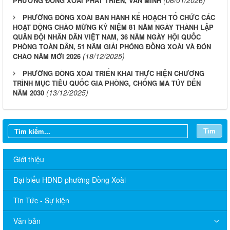
(06/01/2026)
PHƯỜNG ĐỒNG XOÀI PHÁT TRIỂN, VĂN MINH
PHƯỜNG ĐỒNG XOÀI BAN HÀNH KẾ HOẠCH TỔ CHỨC CÁC
HOẠT ĐỘNG CHÀO MỪNG KỶ NIỆM 81 NĂM NGÀY THÀNH LẬP
QUÂN ĐỘI NHÂN DÂN VIỆT NAM, 36 NĂM NGÀY HỘI QUỐC
PHÒNG TOÀN DÂN, 51 NĂM GIẢI PHÓNG ĐỒNG XOÀI VÀ ĐÓN
(18/12/2025)
CHÀO NĂM MỚI 2026
PHƯỜNG ĐỒNG XOÀI TRIỂN KHAI THỰC HIỆN CHƯƠNG
TRÌNH MỤC TIÊU QUỐC GIA PHÒNG, CHỐNG MA TÚY ĐẾN
(13/12/2025)
NĂM 2030
Tìm
Giới thiệu
Đại biểu HĐND phường Đồng Xoài
Tin Tức - Sự kiện
Văn bản