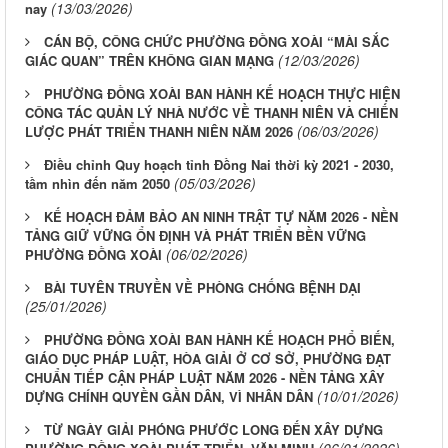
(13/03/2026)
nay
CÁN BỘ, CÔNG CHỨC PHƯỜNG ĐỒNG XOÀI “MÀI SẮC
(12/03/2026)
GIÁC QUAN” TRÊN KHÔNG GIAN MẠNG
PHƯỜNG ĐỒNG XOÀI BAN HÀNH KẾ HOẠCH THỰC HIỆN
CÔNG TÁC QUẢN LÝ NHÀ NƯỚC VỀ THANH NIÊN VÀ CHIẾN
(06/03/2026)
LƯỢC PHÁT TRIỂN THANH NIÊN NĂM 2026
Điều chỉnh Quy hoạch tỉnh Đồng Nai thời kỳ 2021 - 2030,
(05/03/2026)
tầm nhìn đến năm 2050
KẾ HOẠCH ĐẢM BẢO AN NINH TRẬT TỰ NĂM 2026 - NỀN
TẢNG GIỮ VỮNG ỔN ĐỊNH VÀ PHÁT TRIỂN BỀN VỮNG
(06/02/2026)
PHƯỜNG ĐỒNG XOÀI
BÀI TUYÊN TRUYỀN VỀ PHÒNG CHỐNG BỆNH DẠI
(25/01/2026)
PHƯỜNG ĐỒNG XOÀI BAN HÀNH KẾ HOẠCH PHỔ BIẾN,
GIÁO DỤC PHÁP LUẬT, HÒA GIẢI Ở CƠ SỞ, PHƯỜNG ĐẠT
CHUẨN TIẾP CẬN PHÁP LUẬT NĂM 2026 - NỀN TẢNG XÂY
(10/01/2026)
DỰNG CHÍNH QUYỀN GẦN DÂN, VÌ NHÂN DÂN
TỪ NGÀY GIẢI PHÓNG PHƯỚC LONG ĐẾN XÂY DỰNG