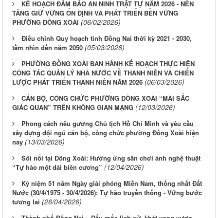
KẾ HOẠCH ĐẢM BẢO AN NINH TRẬT TỰ NĂM 2026 - NỀN
TẢNG GIỮ VỮNG ỔN ĐỊNH VÀ PHÁT TRIỂN BỀN VỮNG
(06/02/2026)
PHƯỜNG ĐỒNG XOÀI
Điều chỉnh Quy hoạch tỉnh Đồng Nai thời kỳ 2021 - 2030,
(05/03/2026)
tầm nhìn đến năm 2050
PHƯỜNG ĐỒNG XOÀI BAN HÀNH KẾ HOẠCH THỰC HIỆN
CÔNG TÁC QUẢN LÝ NHÀ NƯỚC VỀ THANH NIÊN VÀ CHIẾN
(06/03/2026)
LƯỢC PHÁT TRIỂN THANH NIÊN NĂM 2026
CÁN BỘ, CÔNG CHỨC PHƯỜNG ĐỒNG XOÀI “MÀI SẮC
(12/03/2026)
GIÁC QUAN” TRÊN KHÔNG GIAN MẠNG
Phong cách nêu gương Chủ tịch Hồ Chí Minh và yêu cầu
xây dựng đội ngũ cán bộ, công chức phường Đồng Xoài hiện
(13/03/2026)
nay
Sôi nổi tại Đồng Xoài: Hưởng ứng sân chơi ảnh nghệ thuật
(12/04/2026)
“Tự hào một dải biên cương”
Kỷ niệm 51 năm Ngày giải phóng Miền Nam, thống nhất Đất
Nước (30/4/1975 - 30/4/2026): Tự hào truyền thống - Vững bước
(26/04/2026)
tương lai
Thành phố Đồng Nai – Dấu mốc lịch sử, khát vọng vươn