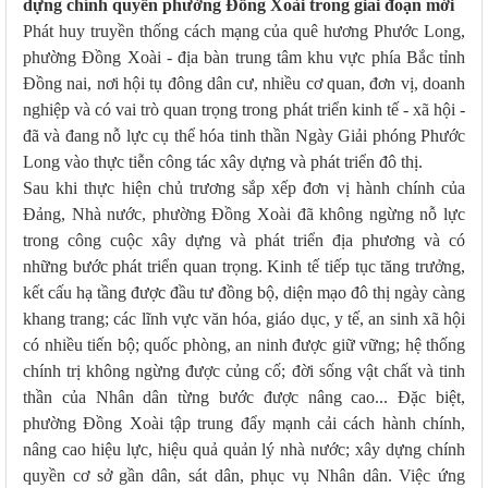
dựng chính quyền phường Đồng Xoài trong giai đoạn mới
Phát huy truyền thống cách mạng của quê hương Phước Long,
phường Đồng Xoài - địa bàn trung tâm khu vực phía Bắc tỉnh
Đồng nai, nơi hội tụ đông dân cư, nhiều cơ quan, đơn vị, doanh
nghiệp và có vai trò quan trọng trong phát triển kinh tế - xã hội -
đã và đang nỗ lực cụ thể hóa tinh thần Ngày Giải phóng Phước
Long vào thực tiễn công tác xây dựng và phát triển đô thị.
Sau khi thực hiện chủ trương sắp xếp đơn vị hành chính của
Đảng, Nhà nước, phường Đồng Xoài đã không ngừng nỗ lực
trong công cuộc xây dựng và phát triển địa phương và có
những bước phát triển quan trọng. Kinh tế tiếp tục tăng trưởng,
kết cấu hạ tầng được đầu tư đồng bộ, diện mạo đô thị ngày càng
khang trang; các lĩnh vực văn hóa, giáo dục, y tế, an sinh xã hội
có nhiều tiến bộ; quốc phòng, an ninh được giữ vững; hệ thống
chính trị không ngừng được củng cố; đời sống vật chất và tinh
thần của Nhân dân từng bước được nâng cao... Đặc biệt,
phường Đồng Xoài tập trung đẩy mạnh cải cách hành chính,
nâng cao hiệu lực, hiệu quả quản lý nhà nước; xây dựng chính
quyền cơ sở gần dân, sát dân, phục vụ Nhân dân. Việc ứng