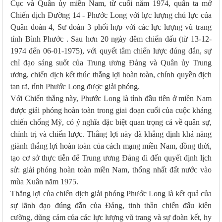
Cục và Quân ủy miền Nam, từ cuối năm 1974, quân ta mở
Chiến dịch Đường 14 - Phước Long với lực lượng chủ lực của
Quân đoàn 4, Sư đoàn 3 phối hợp với các lực lượng vũ trang
tỉnh Bình Phước . Sau hơn 20 ngày đêm chiến đấu (từ 13-12-
1974 đến 06-01-1975), với quyết tâm chiến lược đúng đắn, sự
chỉ đạo sáng suốt của Trung ương Đảng và Quân ủy Trung
ương, chiến dịch kết thúc thắng lợi hoàn toàn, chính quyền địch
tan rã, tỉnh Phước Long được giải phóng.
Với Chiến thắng này, Phước Long là tỉnh đầu tiên ở miền Nam
được giải phóng hoàn toàn trong giai đoạn cuối của cuộc kháng
chiến chống Mỹ, có ý nghĩa đặc biệt quan trọng cả về quân sự,
chính trị và chiến lược. Thắng lợi này đã khẳng định khả năng
giành thắng lợi hoàn toàn của cách mạng miền Nam, đồng thời,
tạo cơ sở thực tiễn để Trung ương Đảng đi đến quyết định lịch
sử: giải phóng hoàn toàn miền Nam, thống nhất đất nước vào
mùa Xuân năm 1975.
Thắng lợi của chiến dịch giải phóng Phước Long là kết quả của
sự lãnh đạo đúng đắn của Đảng, tinh thần chiến đấu kiên
cường, dũng cảm của các lực lượng vũ trang và sự đoàn kết, hy