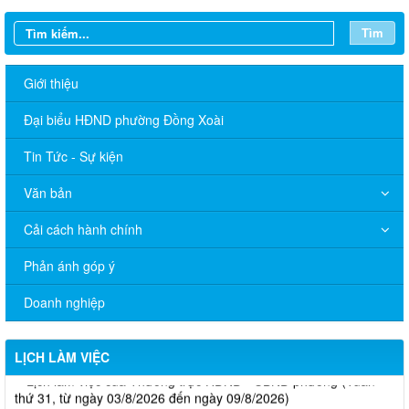
Tìm
Giới thiệu
Đại biểu HĐND phường Đồng Xoài
Tin Tức - Sự kiện
Văn bản
Cải cách hành chính
Phản ánh góp ý
Doanh nghiệp
LỊCH LÀM VIỆC
Lịch làm việc của Thường trực HĐND - UBND phường (Tuần
thứ 31, từ ngày 03/8/2026 đến ngày 09/8/2026)