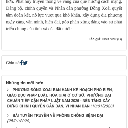
hơn. Phát huy truyền thống vẻ vang của quê hương cách mạng,
Đảng bộ, chính quyền và Nhân dân phường Đồng Xoài quyết
tâm đoàn kết, nỗ lực vượt qua khó khăn, xây dựng địa phương
ngày càng văn minh, hiện đại, góp phần xứng đáng vào sự phát
triển chung của tỉnh và của đất nước.
Tác giả:
Như Như (G)
Chia sẻ
Những tin mới hơn
PHƯỜNG ĐỒNG XOÀI BAN HÀNH KẾ HOẠCH PHỔ BIẾN,
GIÁO DỤC PHÁP LUẬT, HÒA GIẢI Ở CƠ SỞ, PHƯỜNG ĐẠT
CHUẨN TIẾP CẬN PHÁP LUẬT NĂM 2026 - NỀN TẢNG XÂY
(10/01/2026)
DỰNG CHÍNH QUYỀN GẦN DÂN, VÌ NHÂN DÂN
BÀI TUYÊN TRUYỀN VỀ PHÒNG CHỐNG BỆNH DẠI
(25/01/2026)