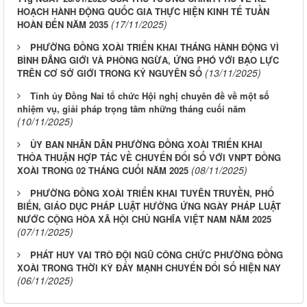
HOẠCH HÀNH ĐỘNG QUỐC GIA THỰC HIỆN KINH TẾ TUẦN
(17/11/2025)
HOÀN ĐẾN NĂM 2035
PHƯỜNG ĐỒNG XOÀI TRIỂN KHAI THÁNG HÀNH ĐỘNG VÌ
BÌNH ĐẲNG GIỚI VÀ PHÒNG NGỪA, ỨNG PHÓ VỚI BẠO LỰC
(13/11/2025)
TRÊN CƠ SỞ GIỚI TRONG KỶ NGUYÊN SỐ
Tỉnh ủy Đồng Nai tổ chức Hội nghị chuyên đề về một số
nhiệm vụ, giải pháp trọng tâm những tháng cuối năm
(10/11/2025)
ỦY BAN NHÂN DÂN PHƯỜNG ĐỒNG XOÀI TRIỂN KHAI
THỎA THUẬN HỢP TÁC VỀ CHUYỂN ĐỔI SỐ VỚI VNPT ĐỒNG
(08/11/2025)
XOÀI TRONG 02 THÁNG CUỐI NĂM 2025
PHƯỜNG ĐỒNG XOÀI TRIỂN KHAI TUYÊN TRUYỀN, PHỔ
BIẾN, GIÁO DỤC PHÁP LUẬT HƯỞNG ỨNG NGÀY PHÁP LUẬT
NƯỚC CỘNG HÒA XÃ HỘI CHỦ NGHĨA VIỆT NAM NĂM 2025
(07/11/2025)
PHÁT HUY VAI TRÒ ĐỘI NGŨ CÔNG CHỨC PHƯỜNG ĐỒNG
XOÀI TRONG THỜI KỲ ĐẨY MẠNH CHUYỂN ĐỔI SỐ HIỆN NAY
(06/11/2025)