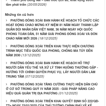
(20/05/2026)
tầm phát triển
Những tin cũ hơn
PHƯỜNG ĐỒNG XOÀI BAN HÀNH KẾ HOẠCH TỔ CHỨC CÁC
HOẠT ĐỘNG CHÀO MỪNG KỶ NIỆM 81 NĂM NGÀY THÀNH LẬP
QUÂN ĐỘI NHÂN DÂN VIỆT NAM, 36 NĂM NGÀY HỘI QUỐC
PHÒNG TOÀN DÂN, 51 NĂM GIẢI PHÓNG ĐỒNG XOÀI VÀ ĐÓN
(18/12/2025)
CHÀO NĂM MỚI 2026
PHƯỜNG ĐỒNG XOÀI TRIỂN KHAI THỰC HIỆN CHƯƠNG
TRÌNH MỤC TIÊU QUỐC GIA PHÒNG, CHỐNG MA TÚY ĐẾN
(13/12/2025)
NĂM 2030
PHƯỜNG ĐỒNG XOÀI BAN HÀNH KẾ HOẠCH HỖ TRỢ
NGƯỜI DÂN YẾU THẾ VÀ XỬ LÝ TÌNH HUỐNG THƯỜNG GẶP -
HƯỚNG TỚI CHÍNH QUYỀN PHỤC VỤ, LẤY NGƯỜI DÂN LÀM
(07/12/2025)
TRUNG TÂM
PHƯỜNG ĐỒNG XOÀI TĂNG CƯỜNG THỰC HIỆN DÂN CHỦ
Ở CƠ SỞ TRONG QUÝ IV NĂM 2025 - GIẢI PHÁP NÂNG CAO
(01/12/2025)
HIỆU QUẢ QUẢN TRỊ ĐỊA PHƯƠNG
PHƯỜNG ĐỒNG XOÀI TRIỂN KHAI QUYẾT ĐỊNH SỐ 222/QĐ-
TTg NGÀY 23/01/2025 CỦA THỦ TƯỚNG CHÍNH PHỦ VỀ KẾ