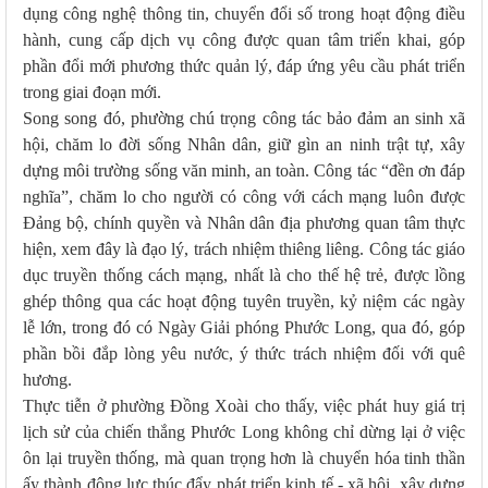
dụng công nghệ thông tin, chuyển đổi số trong hoạt động điều
hành, cung cấp dịch vụ công được quan tâm triển khai, góp
phần đổi mới phương thức quản lý, đáp ứng yêu cầu phát triển
trong giai đoạn mới.
Song song đó, phường chú trọng công tác bảo đảm an sinh xã
hội, chăm lo đời sống Nhân dân, giữ gìn an ninh trật tự, xây
dựng môi trường sống văn minh, an toàn. Công tác “đền ơn đáp
nghĩa”, chăm lo cho người có công với cách mạng luôn được
Đảng bộ, chính quyền và Nhân dân địa phương quan tâm thực
hiện, xem đây là đạo lý, trách nhiệm thiêng liêng. Công tác giáo
dục truyền thống cách mạng, nhất là cho thế hệ trẻ, được lồng
ghép thông qua các hoạt động tuyên truyền, kỷ niệm các ngày
lễ lớn, trong đó có Ngày Giải phóng Phước Long, qua đó, góp
phần bồi đắp lòng yêu nước, ý thức trách nhiệm đối với quê
hương.
Thực tiễn ở phường Đồng Xoài cho thấy, việc phát huy giá trị
lịch sử của chiến thắng Phước Long không chỉ dừng lại ở việc
ôn lại truyền thống, mà quan trọng hơn là chuyển hóa tinh thần
ấy thành động lực thúc đẩy phát triển kinh tế - xã hội, xây dựng