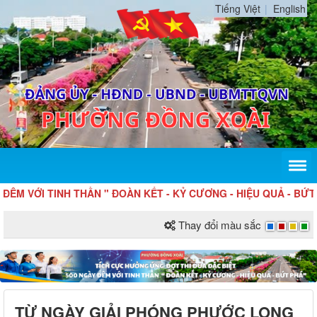
Tiếng Việt
English
 TINH THẦN " ĐOÀN KẾT - KỶ CƯƠNG - HIỆU QUẢ - BỨT PHÁ "
Thay đổi màu sắc
TỪ NGÀY GIẢI PHÓNG PHƯỚC LONG